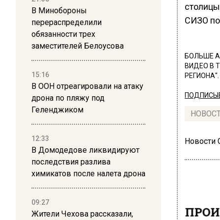
столицы.
В Минобороны
СИЗО по
перераспределили
обязанности трех
заместителей Белоусова
БОЛЬШЕ А
ВИДЕО В 
15:16
РЕГИОНА".
В ООН отреагировали на атаку
ПОДПИСЫВ
дрона по пляжу под
Геленджиком
НОВОС
12:33
Новости
В Домодедове ликвидируют
последствия разлива
химикатов после налета дрона
09:27
ПРОИ
Жители Чехова рассказали,