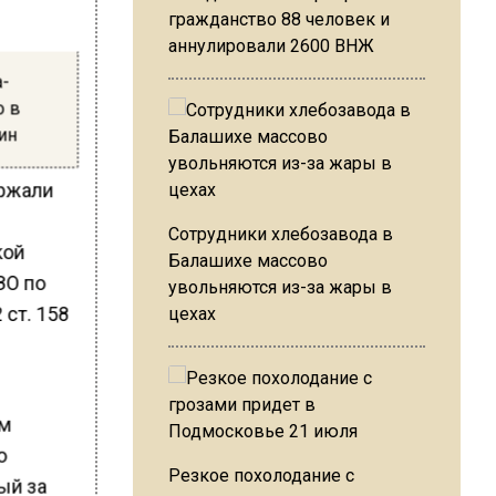
гражданство 88 человек и
аннулировали 2600 ВНЖ
а-
о в
ин
ержали
Сотрудники хлебозавода в
кой
Балашихе массово
ЗО по
увольняются из-за жары в
 ст. 158
цехах
ом
о
Резкое похолодание с
ый за