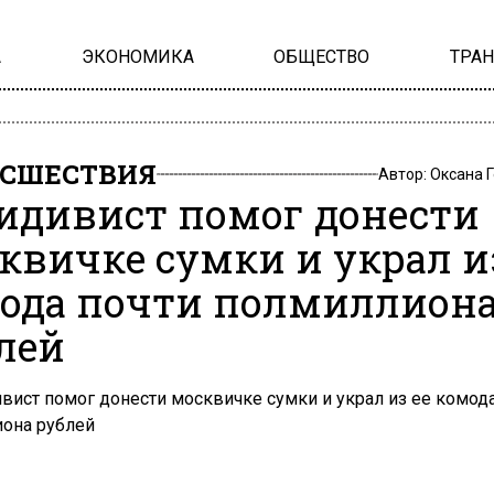
А
ЭКОНОМИКА
ОБЩЕСТВО
ТРА
СШЕСТВИЯ
Автор:
Оксана 
идивист помог донести
квичке сумки и украл и
ода почти полмиллион
лей