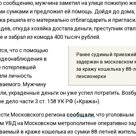
о сообщению, мужчина заметил на улице пожилую ж
и сумками и предложил ей помощь. Дойдя до дома,
ка решила его материально отблагодарить и пригласи
дев, откуда хозяйка достала деньги, преступник отвл
 и забрал из комода 400 тысяч рублей.
тся, что с помощью
Ранее судимый приезжи
идеонаблюдения в
задержан в московском 
е потерпевшей
за кражу кошелька у 88-
или личность
пенсионерки
ваемого. Мужчину
ли, украденные деньги он уже успел потратить. Воз
е дело части 3 ст. 158 УК РФ («Кража»).
ести Московского региона
сообщали
, что уголовным
м УВД на Московском метрополитене оперативно з
ваемый в краже кошелька из сумки 88-летней жител