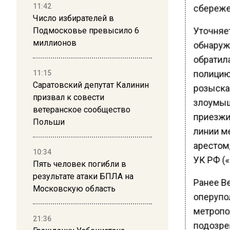
11:42
сбереже
Число избирателей в
Уточняет
Подмосковье превысило 6
миллионов
обнаруж
обратил
полицию
11:15
Саратовский депутат Калинин
розыска
призвал к совести
злоумыш
ветеранское сообщество
приезжи
Польши
линии м
арестом,
10:34
УК РФ («
Пять человек погибли в
результате атаки БПЛА на
Ранее В
Московскую область
оперупо
метропо
21:36
подозре