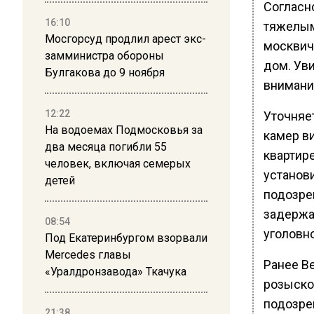
Согласн
16:10
тяжелым
Мосгорсуд продлил арест экс-
москвич
замминистра обороны
дом. Уви
Булгакова до 9 ноября
внимание
12:22
Уточняе
На водоемах Подмосковья за
камер в
два месяца погибли 55
квартир
человек, включая семерых
установ
детей
подозре
задержа
08:54
уголовно
Под Екатеринбургом взорвали
Mercedes главы
Ранее В
«Уралдронзавода» Ткачука
розыско
подозре
21:38