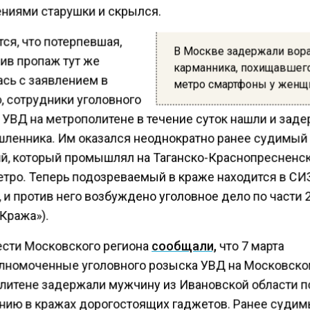
ниями старушки и скрылся.
ся, что потерпевшая,
В Москве задержали вор
ив пропаж тут же
карманника, похищавшег
ась с заявлением в
метро смартфоны у женщ
, сотрудники уголовного
 УВД на метрополитене в течение суток нашли и зад
ленника. Им оказался неоднократно ранее судимый
й, который промышлял на Таганско-Краснопресненс
етро. Теперь подозреваемый в краже находится в СИ
 и против него возбуждено уголовное дело по части 2
Кража»).
ести Московского региона
сообщали,
что 7 марта
лномоченные уголовного розыска УВД на Московск
литене задержали мужчину из Ивановской области п
нию в кражах дорогостоящих гаджетов. Ранее судим