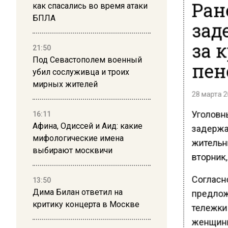
Ран
как спасались во время атаки
БПЛА
зад
за 
21:50
Под Севастополем военный
пен
убил сослуживца и троих
мирных жителей
28 марта 2
Уголовн
16:11
Афина, Одиссей и Аид: какие
задержа
мифологические имена
жительн
выбирают москвичи
вторник
Согласн
13:50
Дима Билан ответил на
предлож
критику концерта в Москве
тележки
женщины