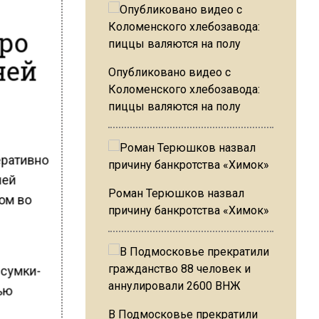
ро
ней
Опубликовано видео с
Коломенского хлебозавода:
пиццы валяются на полу
еративно
ней
Роман Терюшков назвал
ом во
причину банкротства «Химок»
 сумки-
ью
В Подмосковье прекратили