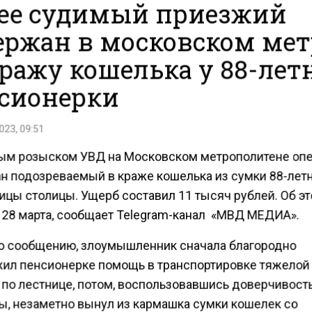
ее судимый приезжий
ержан в московском мет
кражу кошелька у 88-лет
сионерки
023, 09:51
ым розыском УВД на Московском метрополитене оп
н подозреваемый в краже кошелька из сумки 88-лет
ицы столицы. Ущерб составил 11 тысяч рублей. Об эт
, 28 марта, сообщает Telegram-канал «МВД МЕДИА».
о сообщению, злоумышленник сначала благородно
ил пенсионерке помощь в транспортировке тяжелой
 по лестнице, потом, воспользовавшись доверчивост
, незаметно вынул из кармашка сумки кошелек со