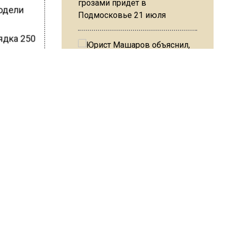
грозами придет в
одели
Подмосковье 21 июля
ядка 250
Юрист Машаров объяснил, как
ШИСЬ!
МРОТ влияет на будущие
пенсии
МЧС предупредило об
опасности купания при
перепаде температуры в 10