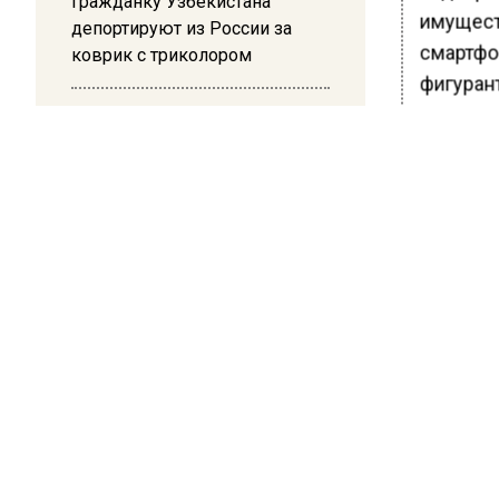
Гражданку Узбекистана
имущест
депортируют из России за
смартфон
коврик с триколором
фигуран
тысяч р
20:17
Жители Архипо-Осиповки
рассказали об обстановке во
БОЛЬШЕ А
время атаки БПЛА в
ВИДЕО В 
Геленджике
РЕГИОНА".
ПОДПИСЫВ
НОВОС
Новости