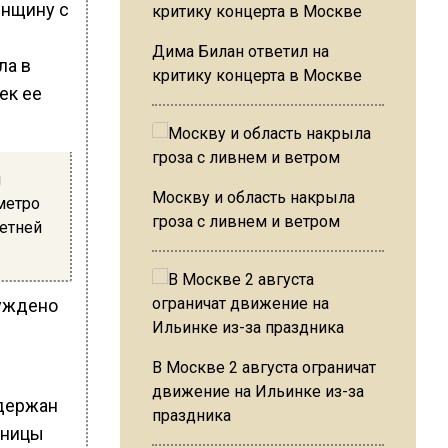
енщину с
Дима Билан ответил на
ла в
критику концерта в Москве
ек ее
й
Москву и область накрыла
метро
гроза с ливнем и ветром
летней
буждено
В Москве 2 августа ограничат
движение на Ильинке из-за
адержан
праздника
ьницы