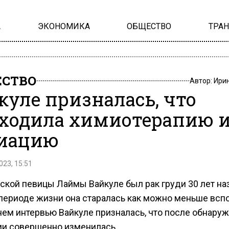
А
ЭКОНОМИКА
ОБЩЕСТВО
ТРА
СТВО
Автор:
Ири
куле призналась, что
ходила химиотерапию 
иацию
023, 15:51
ской певицы Лаймы Вайкуле был рак груди 30 лет на
 периоде жизни она старалась как можно меньше всп
нем интервью Вайкуле призналась, что после обнару
ии совершенно изменилась.