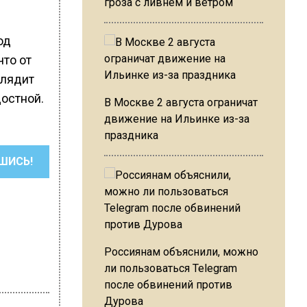
гроза с ливнем и ветром
од
что от
глядит
остной.
В Москве 2 августа ограничат
движение на Ильинке из-за
праздника
ШИСЬ!
Россиянам объяснили, можно
ли пользоваться Telegram
после обвинений против
Дурова