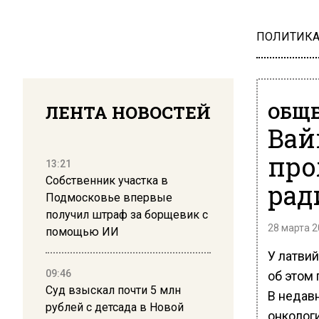
ПОЛИТИК
ЛЕНТА НОВОСТЕЙ
ОБЩЕ
Вай
про
13:21
Собственник участка в
рад
Подмосковье впервые
получил штраф за борщевик с
28 марта 2
помощью ИИ
У латвий
09:46
об этом
Суд взыскал почти 5 млн
В недав
рублей с детсада в Новой
онколог