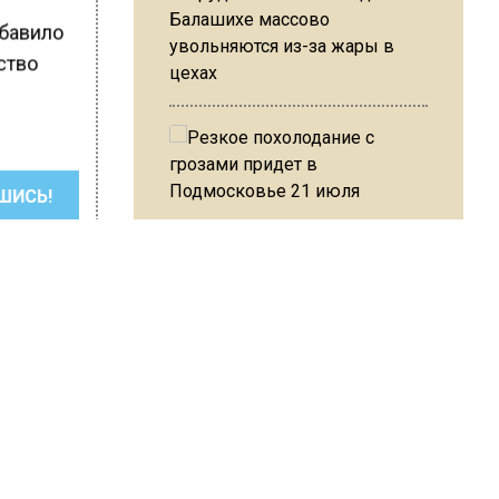
Балашихе массово
ибавило
увольняются из-за жары в
ство
цехах
ШИСЬ!
Резкое похолодание с
грозами придет в
Подмосковье 21 июля
Юрист Машаров объяснил, как
МРОТ влияет на будущие