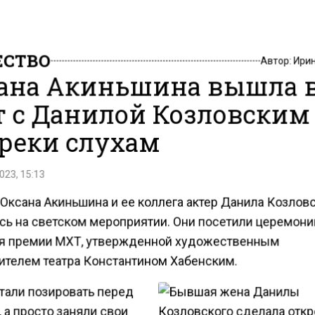
СТВО
Автор:
Ири
ана Акиньшина вышла 
т с Данилой Козловским
реки слухам
023, 15:13
 Оксана Акиньшина и ее коллега актер Данила Козлов
сь на светском мероприятии. Они посетили церемон
я премии МХТ, утвержденной художественным
ителем театра Константином Хабенским.
стали позировать перед
 а просто заняли свои