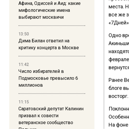
Афина, Одиссей и Аид: какие
места. 
мифологические имена
все же з
выбирают москвичи
«7Дней»
13:50
Одно вр
Дима Билан ответил на
Акиньши
критику концерта в Москве
находятс
феврале 
11:42
вернутся
Число избирателей в
Подмосковье превысило 6
Ранее В
миллионов
блоге в
восторг
11:15
Поклонн
Саратовский депутат Калинин
призвал к совести
Особенн
ветеранское сообщество
На фоне