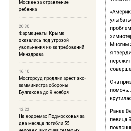
Москве за отравление
ребенка
«Америк
улыбать
20:30
проблем
Фармацевты Крыма
химиоте
оказались под угрозой
Многим з
увольнения из-за требований
я тверди
Минздрава
пережить
соверше
16:10
Мосгорсуд продлил арест экс-
Она приз
замминистра обороны
помочь. 
Булгакова до 9 ноября
крутилас
12:22
Ранее В
На водоемах Подмосковья за
певица 
два месяца погибли 55
поклонн
человек, включая семерых