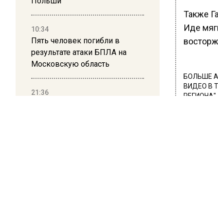
Польши
Также Га
Иде мяг
10:34
Пять человек погибли в
восторж
результате атаки БПЛА на
Московскую область
БОЛЬШЕ А
ВИДЕО В 
21:36
РЕГИОНА".
Гражданку Узбекистана
депортируют из России за
ПОДПИСЫВ
коврик с триколором
НОВОС
20:17
Новости
Жители Архипо-Осиповки
рассказали об обстановке во
время атаки БПЛА в
Геленджике