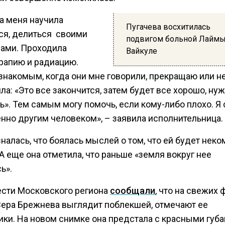
а меня научила
Пугачева восхитилась
ся, делиться своими
подвигом больной Лайм
ами. Проходила
Вайкуле
рапию и радиацию.
накомым, когда они мне говорили, прекращаю или не
ла: «Это все закончится, затем будет все хорошо, нуж
». Тем самым могу помочь, если кому-либо плохо. Я 
нно другим человеком», – заявила исполнительница.
налась, что боялась мыслей о том, что ей будет неко
А еще она отметила, что раньше «земля вокруг нее
ь».
ести Московского региона
сообщали
, что на свежих 
Вера Брежнева выглядит поблекшей, отмечают ее
ики. На новом снимке она предстала с красными губа