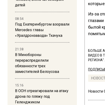
которые
детей
Из-за от
08:54
глазами 
Под Екатеринбургом взорвали
былой к
Mercedes главы
помятым
«Уралдронзавода» Ткачука
21:38
БОЛЬШЕ А
В Минобороны
ВИДЕО В 
перераспределили
РЕГИОНА".
обязанности трех
ПОДПИСЫВ
заместителей Белоусова
НОВОС
15:16
В ООН отреагировали на атаку
Новости
дрона по пляжу под
Геленджиком