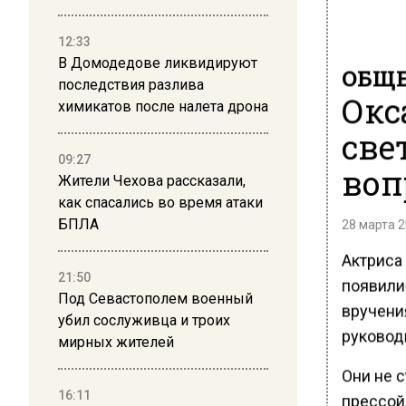
12:33
В Домодедове ликвидируют
ОБЩЕ
последствия разлива
Окс
химикатов после налета дрона
све
09:27
воп
Жители Чехова рассказали,
как спасались во время атаки
БПЛА
28 марта 2
Актриса
21:50
появили
Под Севастополем военный
вручени
убил сослуживца и троих
руковод
мирных жителей
Они не 
16:11
прессой,