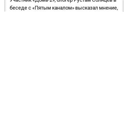
Участник «Дома-2», блогер Рустам Солнцев в
беседе с «Пятым каналом» высказал мнение,
что певица давно выпивает. Она не уважает
своих поклонникам, если позволяет себе
выпить перед концертом, считает он.
БОЛЬШЕ АКТУАЛЬНЫХ НОВОСТЕЙ И ЭКСКЛЮЗИВНЫХ
ВИДЕО В ТЕЛЕГРАМ-КАНАЛЕ "ВЕСТИ МОСКОВСКОГО
РЕГИОНА".
ПОДПИШИСЬ!
ПОДПИСЫВАЙТЕСЬ НА МОСРЕГИОН:
НОВОСТИ
ДЗЕН
ТЕЛЕГРАМ
Новости СМИ2