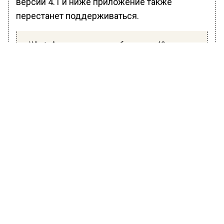
версии 4.1 и ниже приложение также
перестанет поддерживаться.
WhatsApp перестанет работать на 49
моделях телефонов в 2023 году
Отмечается, что если пользователи не
обновят свои устройства, то они скоро не
смогут использовать WhatsApp.
Ранее Вести Московского региона
сообщали
, что мессенджер WhatsApp
перестанет работать на 49 моделях
смартфонов. Только две модели iPhone
больше не будут поддерживать приложение,
однако доступ к мессенджеру потеряет
множество владельцев старых телефонов на