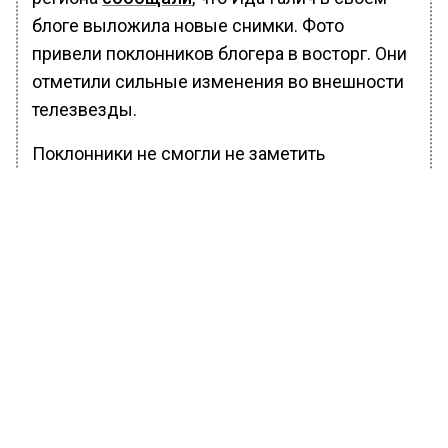
блоге выложила новые снимки. Фото
привели поклонников блогера в восторг. Они
отметили сильные изменения во внешности
телезвезды.
Поклонники не смогли не заметить
постройневшей фигуры девушки. Особенно
это видно по кадрам Галич в шоколадном
шелковом платье. На фоне серой бетонной
стены ее фигура выглядит очень утонченно.
Также Галич сменила прическу – она
постригла челку, что прибавило Иде
мягкости и женственности. Подписчики
оставили множество восторженных
комментариев под фото Галич.