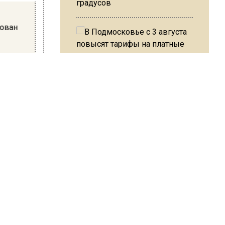
градусов
тован
кта. По
В Подмосковье с 3 августа
повысят тарифы на платные
мый
парковки
уге
ому из
ещен в
Из-за ливня и грозы в Москве
 него
могут отменить рейсы
 тяжкого