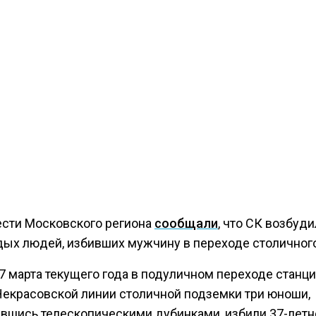
ести Московского региона
сообщали
, что СК возбуд
дых людей, избивших мужчину в переходе столичного
7 марта текущего года в подуличном переходе станц
Некрасовской линии столичной подземки три юноши,
вшись телескопическими дубинками, избили 37-летн