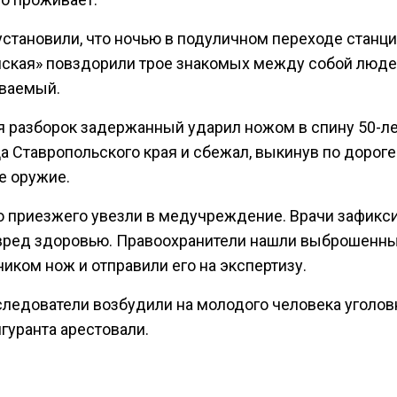
установили, что ночью в подуличном переходе станц
нская» повздорили трое знакомых между собой люде
ваемый.
я разборок задержанный ударил ножом в спину 50-л
а Ставропольского края и сбежал, выкинув по дороге
е оружие.
о приезжего увезли в медучреждение. Врачи зафикс
вред здоровью. Правоохранители нашли выброшенн
иком нож и отправили его на экспертизу.
следователи возбудили на молодого человека уголов
гуранта арестовали.