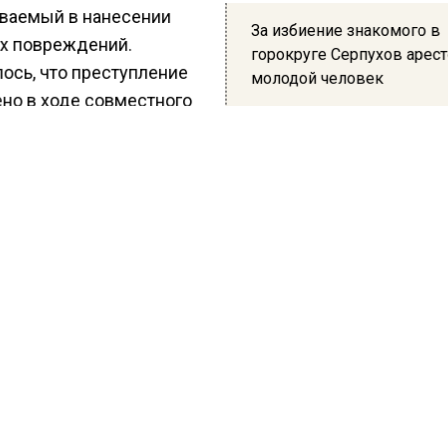
ваемый в нанесении
За избиение знакомого в
х повреждений.
горокруге Серпухов арес
ось, что преступление
молодой человек
но в ходе совместного
 спиртных напитков, в результате возникшего конфли
 факту возбуждено уголовное дело по ст. 111 УК РФ
нение тяжких телесных повреждений»). Подозревае
н сотрудниками правоохранительных органов.
ести Московского региона
сообщали
, что выяснение
ий между двумя молодыми людьми в городском окр
в Московской области закончилось причинением одн
кого вреда здоровью. Фигурант по решению суда пом
де он ждет разбирательств, по возбужденному против
ому делу по ст. 111 УК РФ («Умышленное причинение
оровью»). Не уточняется, употребляли ли участники