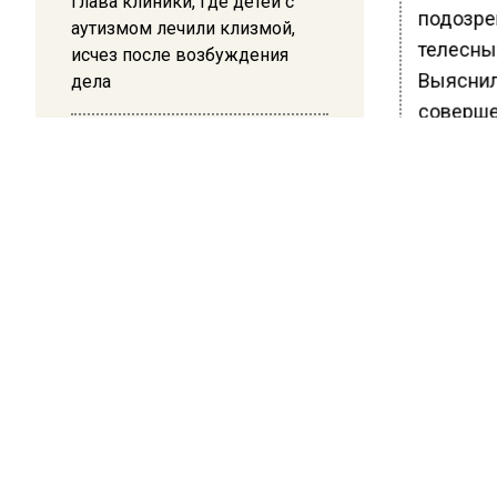
Глава клиники, где детей с
подозре
аутизмом лечили клизмой,
телесны
исчез после возбуждения
Выяснил
дела
соверше
распития
12:15
данному
Рецензия на роман Юрия
Воскобойникова «Операция
(«Причи
«Пропаганда»: Политический
задержа
триллер на грани метафизики
Ранее В
отношен
Серпухо
них тяж
СИЗО, г
уголовн
вреда зд