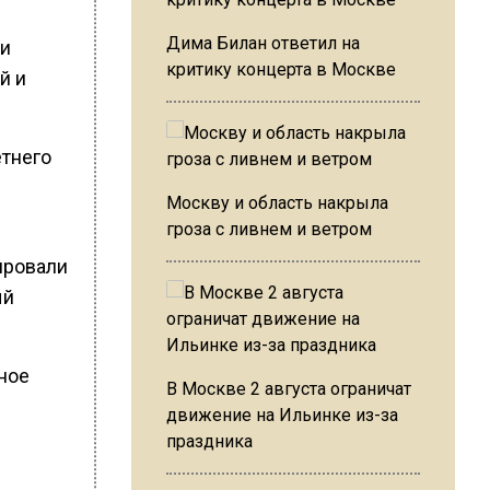
Дима Билан ответил на
ии
критику концерта в Москве
й и
етнего
Москву и область накрыла
гроза с ливнем и ветром
ировали
ый
ное
В Москве 2 августа ограничат
движение на Ильинке из-за
праздника