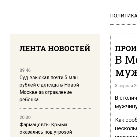
ПОЛИТИК
ЛЕНТА НОВОСТЕЙ
ПРОИ
В М
муж
09:46
Суд взыскал почти 5 млн
рублей с детсада в Новой
3 апреля 2
Москве за отравление
В столи
ребенка
мужчину
20:30
Как соо
Фармацевты Крыма
несколь
оказались под угрозой
временн