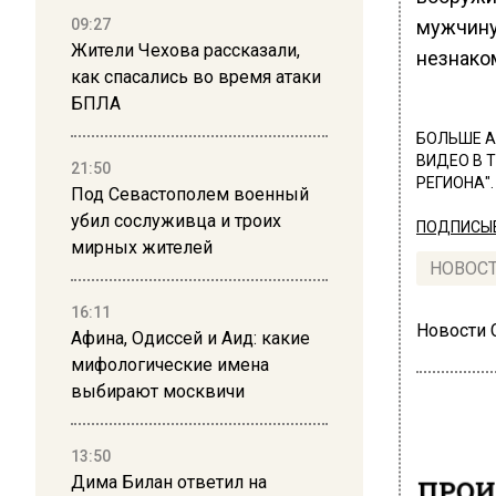
мужчину
09:27
Жители Чехова рассказали,
незнако
как спасались во время атаки
БПЛА
БОЛЬШЕ А
ВИДЕО В 
21:50
РЕГИОНА".
Под Севастополем военный
убил сослуживца и троих
ПОДПИСЫВ
мирных жителей
НОВОС
16:11
Новости
Афина, Одиссей и Аид: какие
мифологические имена
выбирают москвичи
13:50
ПРОИ
Дима Билан ответил на