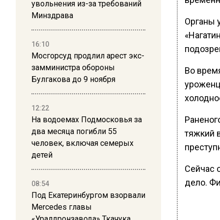
увольнения из-за требований
Минздрава
Органы 
«Нагати
16:10
подозре
Мосгорсуд продлил арест экс-
замминистра обороны
Во врем
Булгакова до 9 ноября
уроженц
холодно
12:22
Раненог
На водоемах Подмосковья за
два месяца погибли 55
тяжкий 
человек, включая семерых
преступн
детей
Сейчас 
дело. Фи
08:54
Под Екатеринбургом взорвали
Mercedes главы
«Уралдронзавода» Ткачука