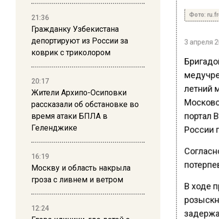
Фото: ru.f
21:36
Гражданку Узбекистана
депортируют из России за
3 апреля 2
коврик с триколором
Бригадо
медучре
20:17
летний 
Жители Архипо-Осиповки
Московск
рассказали об обстановке во
портал 
время атаки БПЛА в
Геленджике
России 
Согласно
16:19
потерпе
Москву и область накрыла
гроза с ливнем и ветром
В ходе 
розыскн
12:24
задержа