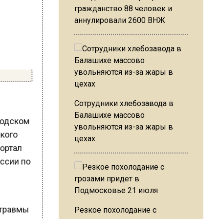
гражданство 88 человек и
аннулировали 2600 ВНЖ
Сотрудники хлебозавода в
Балашихе массово
родском
увольняются из-за жары в
жкого
цехах
портал
оссии по
й
 травмы
Резкое похолодание с