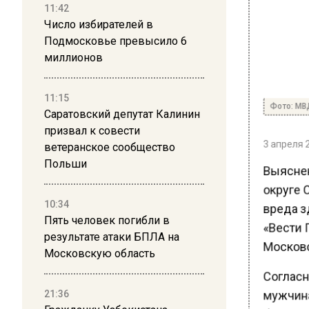
11:42
Число избирателей в
Подмосковье превысило 6
миллионов
11:15
Фото: МВ
Саратовский депутат Калинин
призвал к совести
3 апреля 2
ветеранское сообщество
Польши
Выяснен
округе 
вреда зд
10:34
Пять человек погибли в
«Вести 
результате атаки БПЛА на
Московс
Московскую область
Согласн
мужчина
21:36