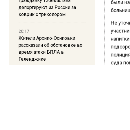
Гражданку Узбекистана
были на
депортируют из России за
больниц
коврик с триколором
Не уточн
участни
20:17
Жители Архипо-Осиповки
напитки.
рассказали об обстановке во
подозре
время атаки БПЛА в
полиция
Геленджике
суда по
ждет раз
возбужд
(«Умышл
Ранее В
столичн
хулиганс
напали н