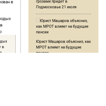
рован в
грозами придет в
Подмосковье 21 июля
лодых
Юрист Машаров объяснил, как
у в
МРОТ влияет на будущие
ро
пенсии
Ф
МЧС предупредило об
7 лет)
опасности купания при
ночью 27
перепаде температуры в 10