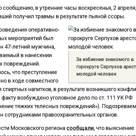
 сообщению, в утренние часы воскресенья, 2 апреля
вший получил травмы в результате пьяной ссоры.
проведения оперативно-
ых мероприятий был
н 47-летний мужчина,
ваемый в нанесении
За избиение знакомого в
х повреждений.
горокруге Серпухов арес
ось, что преступление
молодой человек
но в ходе совместного
 спиртных напитков, в результате возникшего конфли
 факту возбуждено уголовное дело по ст. 111 УК РФ
нение тяжких телесных повреждений»). Подозревае
н сотрудниками правоохранительных органов.
ести Московского региона
сообщали
, что выяснение