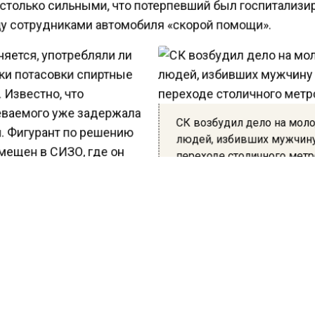
столько сильными, что потерпевший был госпитализи
у сотрудниками автомобиля «скорой помощи».
яется, употребляли ли
ки потасовки спиртные
 Известно, что
ваемого уже задержала
СК возбудил дело на мо
. Фигурант по решению
людей, избивших мужчин
мещен в СИЗО, где он
переходе столичного мет
бирательств, по
енному против него уголовному делу по ст. 111 УК Р
енное причинение тяжкого вреда здоровью»).
ести Московского региона
сообщали
, что 31 марта в
ой прокуратуре возбудили уголовного дела по факту
тва в московском метро, когда трое парней (19, 16 и 1
а 37-летнего пассажира. В ведомстве уточнили, что 