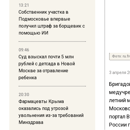
13:21
Собственник участка в
Подмосковье впервые
получил штраф за борщевик с
помощью ИИ
09:46
Суд взыскал почти 5 млн
Фото: ru.f
рублей с детсада в Новой
Москве за отравление
3 апреля 2
ребенка
Бригадо
медучре
20:30
летний 
Фармацевты Крыма
Московск
оказались под угрозой
увольнения из-за требований
портал 
Минздрава
России 