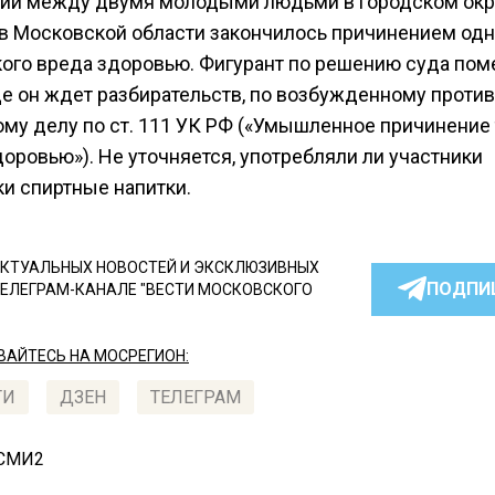
ий между двумя молодыми людьми в городском окр
в Московской области закончилось причинением одн
кого вреда здоровью. Фигурант по решению суда пом
де он ждет разбирательств, по возбужденному против
ому делу по ст. 111 УК РФ («Умышленное причинение
оровью»). Не уточняется, употребляли ли участники
ки спиртные напитки.
КТУАЛЬНЫХ НОВОСТЕЙ И ЭКСКЛЮЗИВНЫХ
ПОДПИ
ТЕЛЕГРАМ-КАНАЛЕ "ВЕСТИ МОСКОВСКОГО
АЙТЕСЬ НА МОСРЕГИОН:
ТИ
ДЗЕН
ТЕЛЕГРАМ
 СМИ2