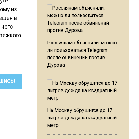
уге
ому из
ещен в
 него
 тяжкого
Россиянам объяснили, можно
ли пользоваться Telegram
после обвинений против
Дурова
ШИСЬ!
На Москву обрушится до 17
литров дождя на квадратный
метр