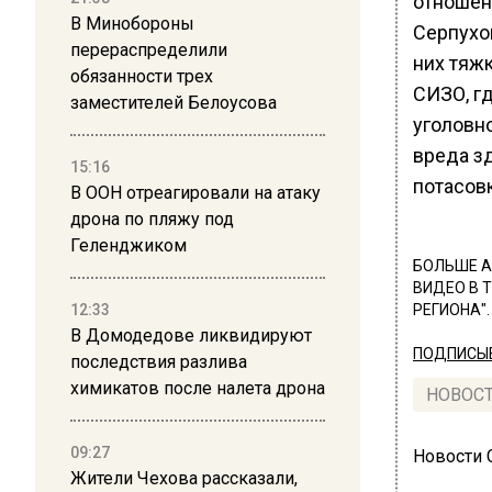
отношен
В Минобороны
Серпухо
перераспределили
них тяж
обязанности трех
СИЗО, г
заместителей Белоусова
уголовн
вреда зд
15:16
потасов
В ООН отреагировали на атаку
дрона по пляжу под
Геленджиком
БОЛЬШЕ А
ВИДЕО В 
12:33
РЕГИОНА".
В Домодедове ликвидируют
ПОДПИСЫВ
последствия разлива
химикатов после налета дрона
НОВОС
09:27
Новости
Жители Чехова рассказали,