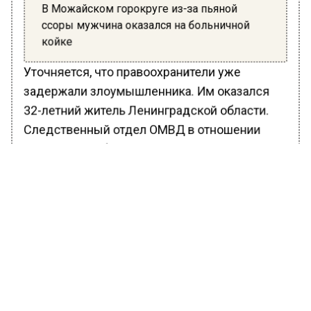
В Можайском горокруге из-за пьяной
ссоры мужчина оказался на больничной
койке
Уточняется, что правоохранители уже
задержали злоумышленника. Им оказался
32-летний житель Ленинградской области.
Следственный отдел ОМВД в отношении
мужчины возбудил уголовное дело по части
1 ст. 111 УК РФ («Причинение тяжкого вреда
здоровью»).
Ранее Вести Московского региона
сообщали
, что бригадой «скорой помощи»
госпитализирован в региональное
медучреждение с серьезными телесными
повреждениями 41-летний мужчина из