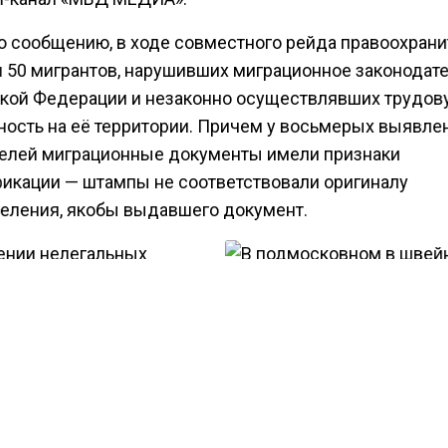
о сообщению, в ходе совместного рейда правоохрани
 50 мигрантов, нарушивших миграционное законодат
кой Федерации и незаконно осуществлявших трудов
ность на её территории. Причем у восьмерых выявл
елей миграционные документы имели признаки
икации — штампы не соответствовали оригиналу
еления, якобы выдавшего документ.
ении нелегальных
ов полицейскими был
ен 91 административный
л по нескольким статьям
В подмосковном в швей
. На каждого
цехе выявили больше дв
еля наложен штраф в
десятков нелегалов
 пять тысяч рублей.