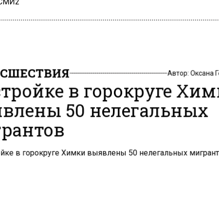
 СМИ2
СШЕСТВИЯ
Автор:
Оксана 
стройке в горокруге Хи
влены 50 нелегальных
рантов