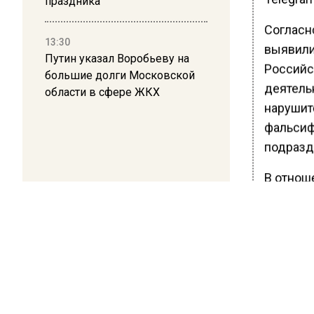
праздника
Согласн
13:30
выявили
Путин указал Воробьеву на
Российс
большие долги Московской
деятель
области в сфере ЖКХ
нарушит
фальсиф
подразд
В отнош
мигрант
составл
протоко
КоАП РФ
нарушит
размере