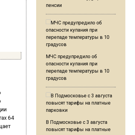
пенсии
МЧС предупредило об
опасности купания при
перепаде температуры в 10
градусов
о
о
ции
тах 64
В Подмосковье с 3 августа
бщает
повысят тарифы на платные