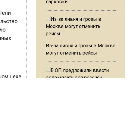
парковки
тели
ельство
ую
енных
Из-за ливня и грозы в Москве
могут отменить рейсы
В ОП предложили ввести
допвыплату для россиян
ном
после 70 лет
ух