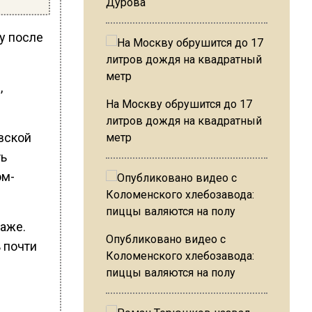
Дурова
у после
,
На Москву обрушится до 17
литров дождя на квадратный
вской
метр
ть
ом-
раже.
Опубликовано видео с
 почти
Коломенского хлебозавода:
пиццы валяются на полу