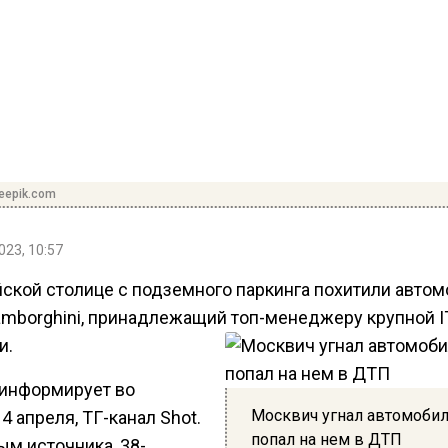
reepik.com
023, 10:57
йской столице с подземного паркинга похитили авто
amborghini, принадлежащий топ-менеджеру крупной I
и.
 информирует во
Москвич угнал автомобил
 4 апреля, ТГ-канал Shot.
попал на нем в ДТП
ым источника, 38-