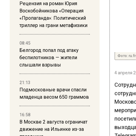
Рецензия на роман Юрия
Воскобойникова «Операция
«Пропаганда»: Политический
триллер на грани метафизики
08:45
Белгород попал под атаку
Фото: ru.f
беспилотников — жители
слышали взрывы
4 апреля 2
21:13
Сотрудн
Подмосковные врачи спасли
сотрудн
младенца весом 650 граммов
Московс
меропри
16:58
посетили
В Москве 2 августа ограничат
выходца 
движение на Ильинке из-за
Telegra