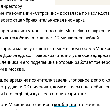
 директору
мента компании «Ситроникс» досталась по наследств
воего отца чёрная итальянская иномарка.
преля логист угнал Lamborghini Murcielago с парковки
ть автомобиля составляет 12 миллионов рублей.
 апреля машину нашли на таможенном посту в Моско
 в Домодедово. Правоохранителям удалось задержа
ленника и его подельника, который работает тренер
ом в Москве.
щее время на похитителя завели уголовное дело о к
сотрудники СК выясняют, кому и зачем понадобилась
я Lamborghini, и куда её хотели «спрятать».
ести Московского региона
сообщали
, что житель