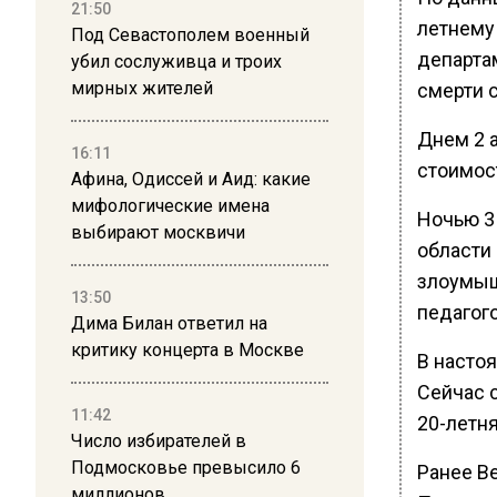
21:50
летнему
Под Севастополем военный
департа
убил сослуживца и троих
мирных жителей
смерти с
Днем 2 а
16:11
стоимос
Афина, Одиссей и Аид: какие
мифологические имена
Ночью 3
выбирают москвичи
области
злоумыш
13:50
педагог
Дима Билан ответил на
критику концерта в Москве
В настоя
Сейчас 
11:42
20-летня
Число избирателей в
Подмосковье превысило 6
Ранее В
миллионов