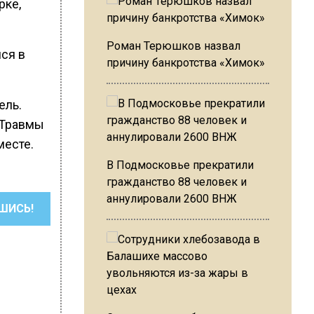
рке,
Роман Терюшков назвал
ся в
причину банкротства «Химок»
ель.
 Травмы
месте.
В Подмосковье прекратили
гражданство 88 человек и
аннулировали 2600 ВНЖ
ШИСЬ!