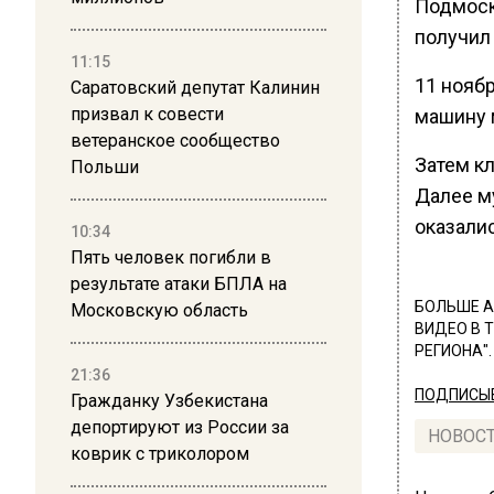
Подмоск
получил 
11:15
11 нояб
Саратовский депутат Калинин
призвал к совести
машину 
ветеранское сообщество
Затем к
Польши
Далее м
оказали
10:34
Пять человек погибли в
результате атаки БПЛА на
БОЛЬШЕ А
Московскую область
ВИДЕО В 
РЕГИОНА".
21:36
ПОДПИСЫВ
Гражданку Узбекистана
депортируют из России за
НОВОС
коврик с триколором