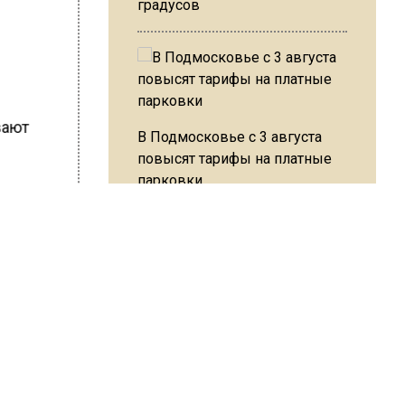
градусов
вают
В Подмосковье с 3 августа
повысят тарифы на платные
парковки
м
после,
Из-за ливня и грозы в Москве
кам
могут отменить рейсы
ки.