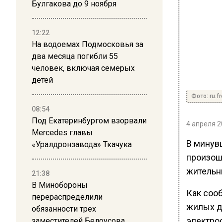
Булгакова до 9 ноября
12:22
На водоемах Подмосковья за
два месяца погибли 55
человек, включая семерых
детей
Фото: ru.f
08:54
Под Екатеринбургом взорвали
4 апреля 2
Mercedes главы
В минув
«Уралдронзавода» Ткачука
произош
жительн
21:38
В Минобороны
Как сооб
перераспределили
жилых д
обязанности трех
электрос
заместителей Белоусова