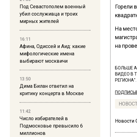
Горели в
Под Севастополем военный
убил сослуживца и троих
квадратн
мирных жителей
На мест
магистр
16:11
на пров
Афина, Одиссей и Аид: какие
мифологические имена
выбирают москвичи
БОЛЬШЕ А
ВИДЕО В 
13:50
РЕГИОНА".
Дима Билан ответил на
ПОДПИСЫВ
критику концерта в Москве
НОВОС
11:42
Число избирателей в
Новости
Подмосковье превысило 6
миллионов