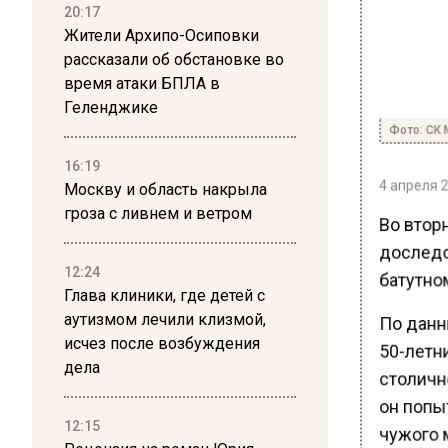
20:17
Жители Архипо-Осиповки
рассказали об обстановке во
время атаки БПЛА в
Геленджике
Фото: СК 
16:19
4 апреля 2
Москву и область накрыла
гроза с ливнем и ветром
Во вторн
доследс
12:24
батутно
Глава клиники, где детей с
аутизмом лечили клизмой,
По данн
исчез после возбуждения
50-летн
дела
столичн
он попыт
12:15
чужого 