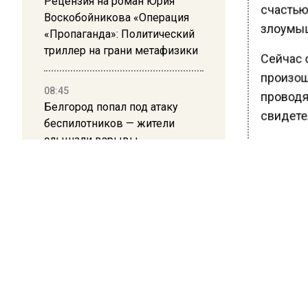
Рецензия на роман Юрия
счастью
Воскобойникова «Операция
злоумыш
«Пропаганда»: Политический
триллер на грани метафизики
Сейчас 
произош
08:45
проводя
Белгород попал под атаку
свидете
беспилотников — жители
слышали взрывы
Ранее В
батутно
Мужчина 
схватив 
При это
развлек
В это вр