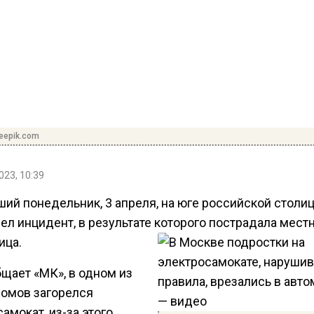
reepik.com
023, 10:39
ший понедельник, 3 апреля, на юге российской столи
ел инцидент, в результате которого пострадала мест
ица.
щает «МК», в одном из
омов загорелся
амокат, из-за этого