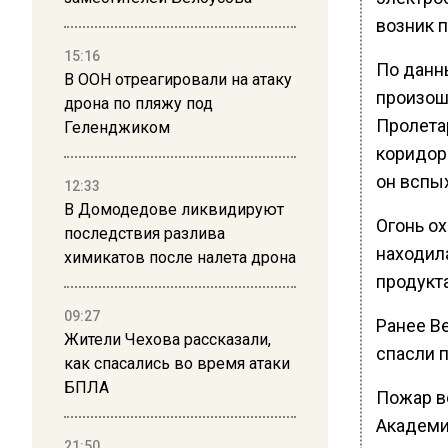
возник 
15:16
По данн
В ООН отреагировали на атаку
произош
дрона по пляжу под
Пролета
Геленджиком
коридоре
он вспы
12:33
В Домодедове ликвидируют
Огонь о
последствия разлива
находил
химикатов после налета дрона
продукт
09:27
Ранее В
Жители Чехова рассказали,
спасли п
как спасались во время атаки
БПЛА
Пожар в
Академи
21:50