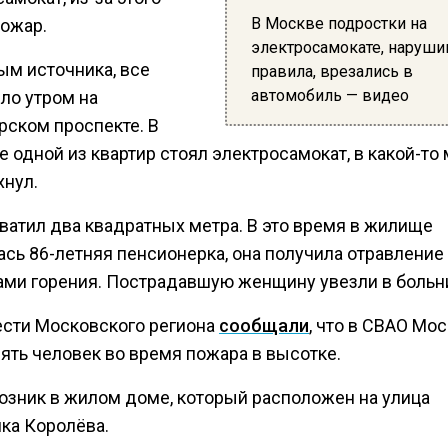
В Москве подростки на
пожар.
электросамокате, наруши
ым источника, все
правила, врезались в
автомобиль — видео
ло утром на
рском проспекте. В
 одной из квартир стоял электросамокат, в какой-то
хнул.
хватил два квадратных метра. В это время в жилище
ась 86-летняя пенсионерка, она получила отравление
ами горения. Пострадавшую женщину увезли в больн
ести Московского региона
сообщали
, что в СВАО Мо
ять человек во время пожара в высотке.
озник в жилом доме, который расположен на улица
ка Королёва.