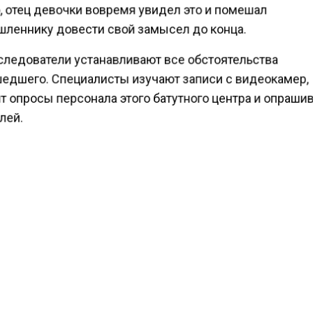
, отец девочки вовремя увидел это и помешал
леннику довести свой замысел до конца.
следователи устанавливают все обстоятельства
едшего. Специалисты изучают записи с видеокамер,
т опросы персонала этого батутного центра и опраши
лей.
ести Московского региона
сообщали
, что в столично
м центре мужчина пытался украсть чужого ребенка.
на ровне с детьми прыгал в бассейне с шариками, а 
девочку, попытался ее утащить с собой.
м он сказал малышке, пойдем искать маму. Сотрудни
ательного комплекса он представился как отец девоч
емя пришел настоящий папа, девочку удалось спасти.