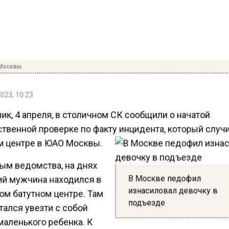
Москвы
023, 10:23
ик, 4 апреля, в столичном СК сообщили о начатой
твенной проверке по факту инцидента, который случ
м центре в ЮАО Москвы.
ым ведомства, на днях
В Москве педофил
ий мужчина находился в
изнасиловал девочку в
ом батутном центре. Там
подъезде
ался увезти с собой
маленького ребенка. К