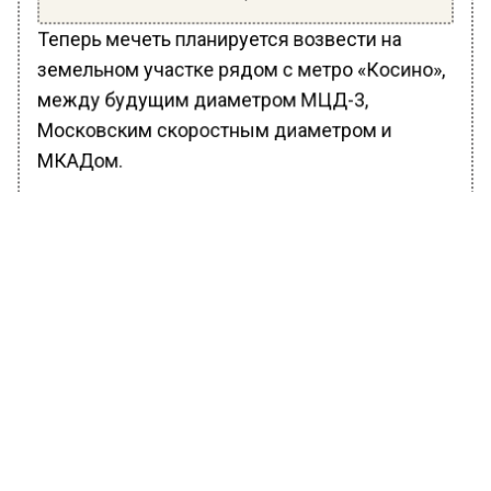
Теперь мечеть планируется возвести на
земельном участке рядом с метро «Косино»,
между будущим диаметром МЦД-3,
Московским скоростным диаметром и
МКАДом.
Ранее Вести Московского региона
сообщали
, что 2 апреля в российской
столице в районе Косино-Ухтомский в храме
рядом со Святым озером тысячи
православных собрались, чтобы
поприсутствовать на молебне и собрать
подписи против строительства здесь
мусульманской мечети. По неофициальным
данным, на православном святом месте
(озере Святое) планируется построить