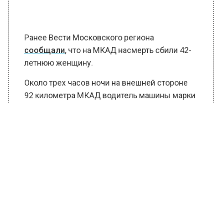
Ранее Вести Московского региона
сообщали
, что на МКАД насмерть сбили 42-
летнюю женщину.
Около трех часов ночи на внешней стороне
92 километра МКАД водитель машины марки
«Джили Атлос» сбил женщину, которая шла
по проезжей части.
В результате аварии от полученных травм 42-
летняя дама умерла на месте. В настоящее
время автоинспекторы организовали
проверку по факту ДТП.