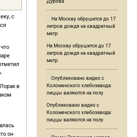
Дурова
еку, с
лся
На Москву обрушится до 17
 что
литров дождя на квадратный
паре
метр
 отметил
.
 Лорак в
аком
Опубликовано видео с
Коломенского хлебозавода:
пиццы валяются на полу
малась
что он