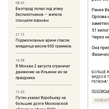
08:45
Белгород попал под атаку
Ранее В
беспилотников — жители
Орлова н
слышали взрывы
заметила
51 килог
21:13
Через н
Подмосковные врачи спасли
младенца весом 650 граммов
Она приз
Физичес
16:58
В Москве 2 августа ограничат
движение на Ильинке из-за
БОЛЬШЕ А
ВИДЕО В 
праздника
РЕГИОНА".
ПОДПИСЫВ
13:30
Путин указал Воробьеву на
НОВОС
большие долги Московской