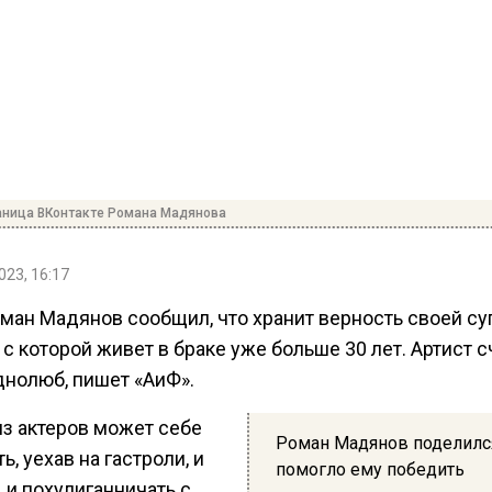
аница ВКонтакте Романа Мадянова
023, 16:17
оман Мадянов сообщил, что хранит верность своей су
 с которой живет в браке уже больше 30 лет. Артист с
днолюб, пишет «АиФ».
из актеров может себе
Роман Мадянов поделился
ь, уехав на гастроли, и
помогло ему победить
, и похулиганничать с