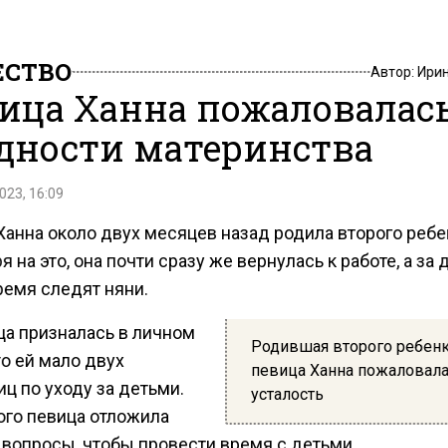
СТВО
Автор:
Ири
ица Ханна пожаловалась
дности материнства
023, 16:09
Ханна около двух месяцев назад родила второго ребе
 на это, она почти сразу же вернулась к работе, а за
ремя следят няни.
ца призналась в личном
Родившая второго ребен
то ей мало двух
певица Ханна пожаловала
ц по уходу за детьми.
усталость
ого певица отложила
 вопросы, чтобы провести время с детьми.