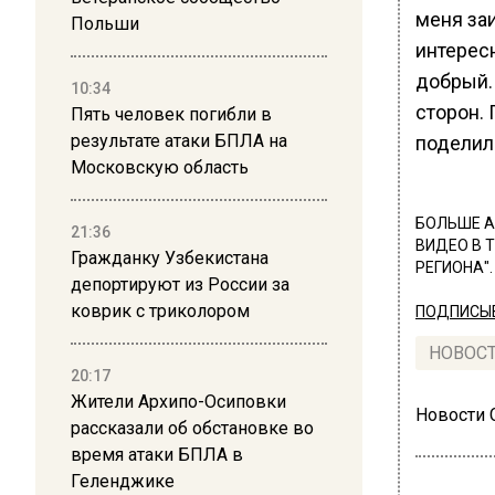
меня за
Польши
интерес
добрый.
10:34
сторон. 
Пять человек погибли в
результате атаки БПЛА на
поделил
Московскую область
БОЛЬШЕ А
21:36
ВИДЕО В 
Гражданку Узбекистана
РЕГИОНА".
депортируют из России за
коврик с триколором
ПОДПИСЫВ
НОВОС
20:17
Жители Архипо-Осиповки
Новости
рассказали об обстановке во
время атаки БПЛА в
Геленджике