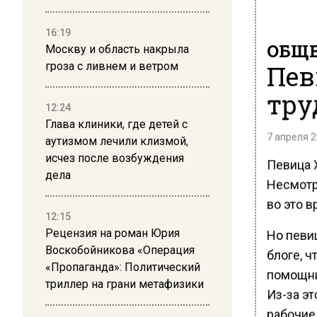
16:19
ОБЩЕ
Москву и область накрыла
Пев
гроза с ливнем и ветром
тру
12:24
Глава клиники, где детей с
7 апреля 2
аутизмом лечили клизмой,
исчез после возбуждения
Певица 
дела
Несмотря
во это в
12:15
Рецензия на роман Юрия
Но певи
Воскобойникова «Операция
блоге, ч
«Пропаганда»: Политический
помощни
триллер на грани метафизики
Из-за эт
рабочие