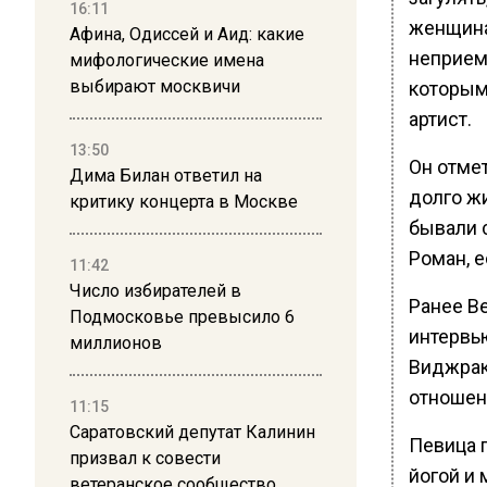
16:11
женщина
Афина, Одиссей и Аид: какие
неприемл
мифологические имена
выбирают москвичи
которым
артист.
13:50
Он отмет
Дима Билан ответил на
долго жи
критику концерта в Москве
бывали с
Роман, е
11:42
Число избирателей в
Ранее В
Подмосковье превысило 6
интервь
миллионов
Виджраку
отношен
11:15
Саратовский депутат Калинин
Певица п
призвал к совести
йогой и 
ветеранское сообщество