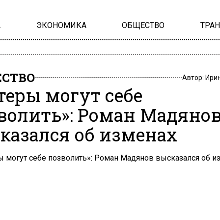
А
ЭКОНОМИКА
ОБЩЕСТВО
ТРА
СТВО
Автор:
Ири
теры могут себе
волить»: Роман Мадяно
казался об изменах