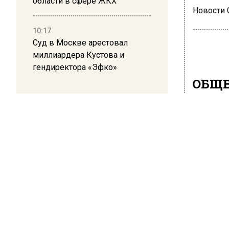
области в сфере ЖКХ
Новости
10:17
Суд в Москве арестовал
миллиардера Кустова и
гендиректора «Эфко»
ОБЩЕ
Пев
тру
7 апреля 2
Певица 
Несмотря
во это в
Но певи