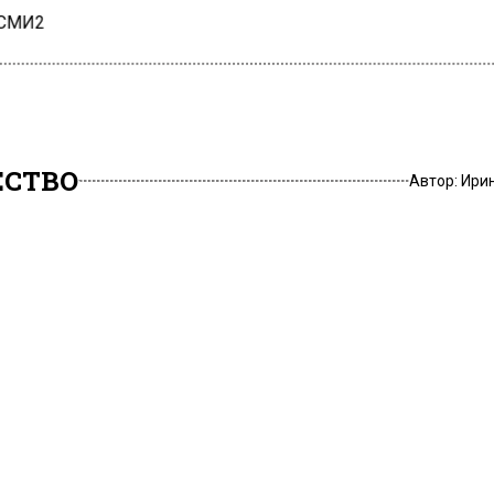
 СМИ2
СТВО
Автор:
Ири
ица Ханна пожаловалась
дности материнства
023, 16:09
Ханна около двух месяцев назад родила второго ребе
 на это, она почти сразу же вернулась к работе, а за
ремя следят няни.
ца призналась в личном
Родившая второго ребен