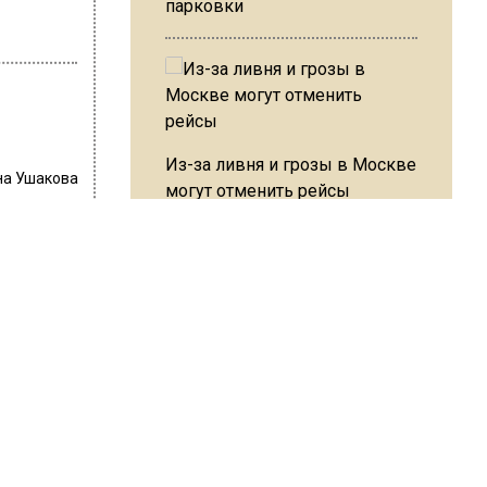
парковки
Из-за ливня и грозы в Москве
на Ушакова
могут отменить рейсы
 на
В ОП предложили ввести
нка.
допвыплату для россиян
 детьми
после 70 лет
ка