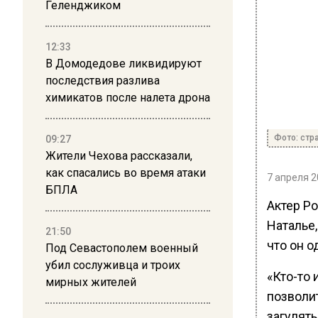
Геленджиком
12:33
В Домодедове ликвидируют
последствия разлива
химикатов после налета дрона
Фото: стр
09:27
Жители Чехова рассказали,
как спасались во время атаки
7 апреля 2
БПЛА
Актер Р
Наталье,
21:50
что он о
Под Севастополем военный
убил сослуживца и троих
«Кто-то 
мирных жителей
позволит
загулять