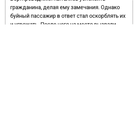
гражданина, делая ему замечания. Однако
буйный пассажир в ответ стал оскорблять их
и угрожать. После чего на место вызвали
полицию, но и на стражей порядка
посыпались угрозы.
В результате покачивающегося мужчину
сняли с рейса. Вместе с ним воздушное
судно покинули ещё двое пассажиров —
нынешний гендиректор «Военно-
промышленной компании» и женщина.
Правоохранители составили на
авиадебошира протокол за появление в
общественных местах в состоянии
опьянения.
Ранее Вести Московского региона