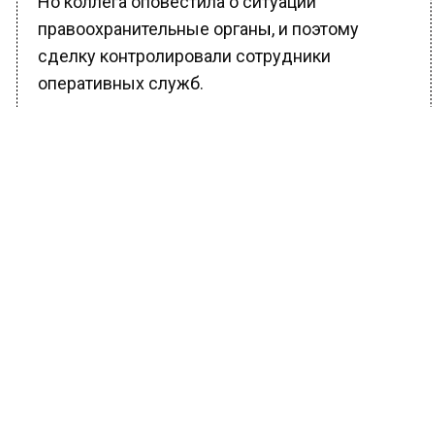
правоохранительные органы, и поэтому
сделку контролировали сотрудники
оперативных служб.
Уточняется, что, несмотря на активное
противодействие со стороны обвиняемой
судьи и ее защитников, следователями был
проведен большой объем следственных
действий. Злоумышленница уклонялась от их
проведения, не являлась к следователю, а
потом и вовсе покинула Москву.
Суд в Москве арестовал экс-главу
горокруга Воскресенск Болотникова по
делу о растрате и взятке
Женщину объявили в федеральный розыск и