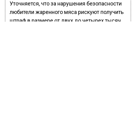
Уточняется, что за нарушения безопасности
любители жаренного мяса рискуют получить
штраф в размере от двух до четырех тысяч
рублей. Но в некоторых случаях, например,
когда человек станет виновником пожара, с
него могут взыскать до 50 тысяч рублей.
Ранее Вести Московского региона
сообщали
, что люди, которые любят
употреблять шашлык, вяленое мясо и
строганину, могут заразиться бычьим цепнем
— паразитическими ленточными червями
семейства Тенииды. Паразиты поражают
крупный рогатый скот и вызывают
тениаринхоз у человека, предупредила врач-
терапевт Ольга Чиркова.