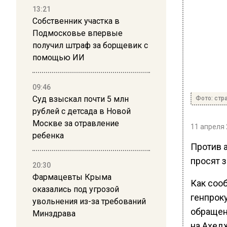
13:21
Собственник участка в
Подмосковье впервые
получил штраф за борщевик с
помощью ИИ
09:46
Суд взыскал почти 5 млн
Фото: стр
рублей с детсада в Новой
Москве за отравление
11 апреля 
ребенка
Против 
просят 
20:30
Фармацевты Крыма
Как соо
оказались под угрозой
генпрок
увольнения из-за требований
обращен
Минздрава
на Ахед