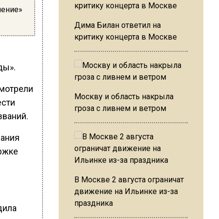
нение»
Дима Билан ответил на
критику концерта в Москве
ды».
смотрели
Москву и область накрыла
ести
гроза с ливнем и ветром
званий.
вания
ержке
В Москве 2 августа ограничат
движение на Ильинке из-за
праздника
дила