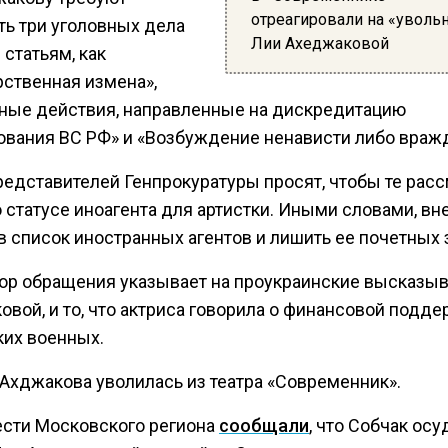
отреагировали на «уволь
ть три уголовных дела
Лии Ахеджаковой
 статьям, как
рственная измена»,
ные действия, направленные на дискредитацию
ования ВС РФ» и «Возбуждение ненависти либо враж
редставителей Генпрокуратуры просят, чтобы те рас
 статусе иноагента для артистки. Иными словами, вн
в список иностранных агентов и лишить ее почетных 
ор обращения указывает на проукраинские высказы
вой, и то, что актриса говорила о финансовой подд
ких военных.
 Ахджакова уволилась из театра «Современник».
ести Московского региона
сообщали
, что Собчак осу