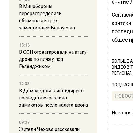
снятие 
В Минобороны
перераспределили
Согласн
обязанности трех
критики 
заместителей Белоусова
последн
общее п
15:16
В ООН отреагировали на атаку
дрона по пляжу под
БОЛЬШЕ А
Геленджиком
ВИДЕО В 
РЕГИОНА".
12:33
ПОДПИСЫВ
В Домодедове ликвидируют
НОВОС
последствия разлива
химикатов после налета дрона
Новости
09:27
Жители Чехова рассказали,