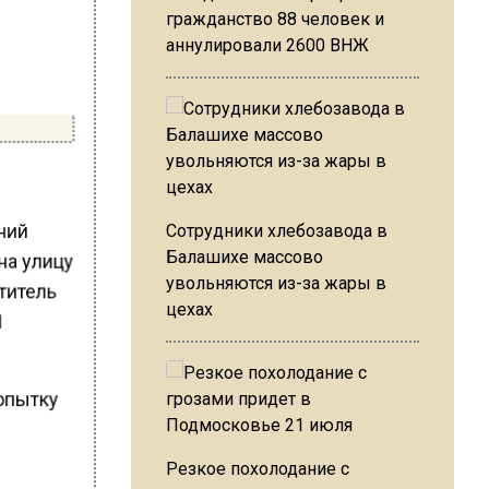
гражданство 88 человек и
аннулировали 2600 ВНЖ
тний
Сотрудники хлебозавода в
на улицу
Балашихе массово
увольняются из-за жары в
ититель
цехах
1
попытку
Резкое похолодание с