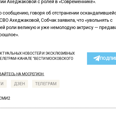
Лии Ахеджаковой с ролей в «Современнике».
о сообщению, говоря об отстранении оскандалившейс
СВО Ахеджаковой, Собчак заявила, что «увольнять с
ей роли великую и уже немолодую актрису — предав
рошлое».
КТУАЛЬНЫХ НОВОСТЕЙ И ЭКСКЛЮЗИВНЫХ
ПОДПИ
ТЕЛЕГРАМ-КАНАЛЕ "ВЕСТИ МОСКОВСКОГО
АЙТЕСЬ НА МОСРЕГИОН:
ТИ
ДЗЕН
ТЕЛЕГРАМ
 СМИ2