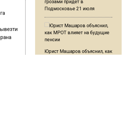
грозами придет в
Подмосковье 21 июля
уга
ю
 вывезти
храна
Юрист Машаров объяснил, как
МРОТ влияет на будущие
пенсии
мму 8
Ф
ного
ние на
МЧС предупредило об
опасности купания при
перепаде температуры в 10