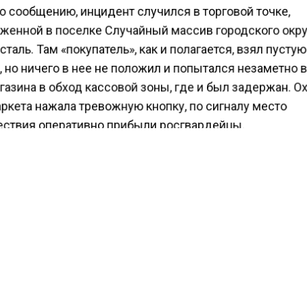
о сообщению, инцидент случился в торговой точке,
женной в поселке Случайный массив городского окр
таль. Там «покупатель», как и полагается, взял пусту
 но ничего в нее не положил и попытался незаметно
газина в обход кассовой зоны, где и был задержан. О
ркета нажала тревожную кнопку, по сигналу место
ствия оперативно прибыли росгвардейцы.
на гражданина, который подозревается в краже
ельской тележки из охраняемого супермаркета на су
блей, будет заведено уголовное дело по ст. 30 УК Р
товление к преступлению», в конкретном случае —
ние на кражу»). В этом случае стоимостный барьер
нного материального ущерба для неквалифицирован
правного деяния составляет 2,5 тысячи рублей, хище
елкую сумму наказывается административно.