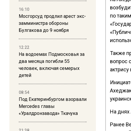
возбуди
16:10
по таким
Мосгорсуд продлил арест экс-
замминистра обороны
«Госуда
Булгакова до 9 ноября
«Публич
использ
12:22
Также п
На водоемах Подмосковья за
вопрос о
два месяца погибли 55
человек, включая семерых
актрису 
детей
Инициат
Ахеджако
08:54
украинс
Под Екатеринбургом взорвали
Mercedes главы
На днях
«Уралдронзавода» Ткачука
Ранее В
21:38