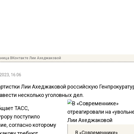
аница ВКонтакте Лии Ахеджаковой
2023, 16:06
артистки Лии Ахеджаковой российскую Генпрокурату
завести несколько уголовных дел.
бщает ТАСС,
урору поступило
ие, согласно которому
В «Современнике»
жакову требуют