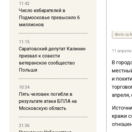
11:42
Число избирателей в
Подмосковье превысило 6
миллионов
Фото: ru.f
11:15
Саратовский депутат Калинин
11 апреля 
призвал к совести
В город
ветеранское сообщество
местный
Польши
и похити
торговог
10:34
апреля,
Пять человек погибли в
результате атаки БПЛА на
Источни
Московскую область
кражи с
отношен
21:36