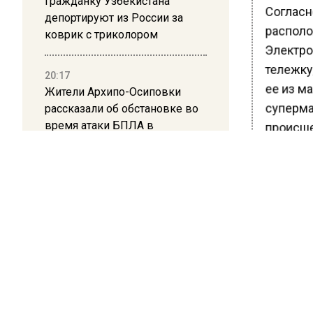
Гражданку Узбекистана
Согласн
депортируют из России за
располо
коврик с триколором
Электрос
тележку,
20:17
ее из ма
Жители Архипо-Осиповки
суперма
рассказали об обстановке во
время атаки БПЛА в
происше
Геленджике
Теперь 
покупат
тысяч ру
(«Приго
«Покуше
причине
противо
более м