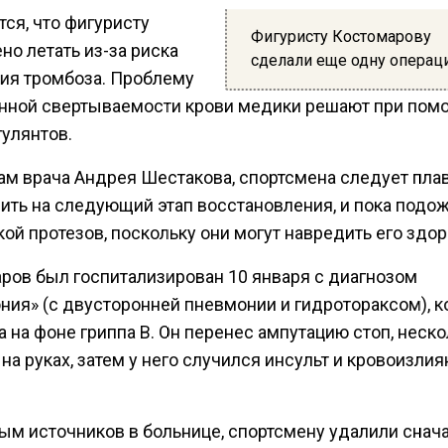
ся, что фигуристу
Фигуристу Костомарову
о летать из-за риска
сделали еще одну опера
ия тромбоза. Проблему
ной свертываемости крови медики решают при пом
улянтов.
ам врача Андрея Шестакова, спортсмена следует пла
ить на следующий этап восстановления, и пока подо
ой протезов, поскольку они могут навредить его здо
ров был госпитализирован 10 января с диагнозом
ния» (с двусторонней пневмонии и гидротораксом), к
 на фоне гриппа B. Он перенес ампутацию стоп, неск
на руках, затем у него случился инсульт и кровоизлия
ым источников в больнице, спортсмену удалили снач