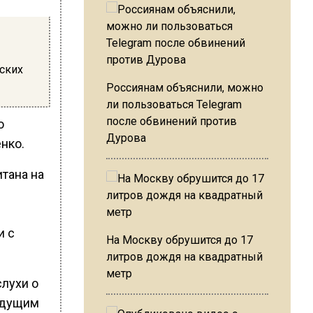
еских
Россиянам объяснили, можно
ли пользоваться Telegram
после обвинений против
о
Дурова
енко.
итана на
и с
На Москву обрушится до 17
литров дождя на квадратный
метр
слухи о
едущим