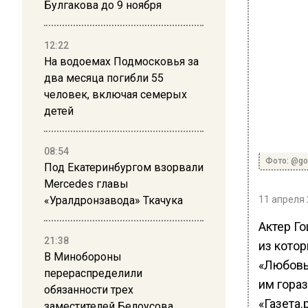
Булгакова до 9 ноября
12:22
На водоемах Подмосковья за
два месяца погибли 55
человек, включая семерых
детей
08:54
Фото: @gos
Под Екатеринбургом взорвали
Mercedes главы
«Уралдронзавода» Ткачука
11 апреля 
Актер Г
21:38
из кото
В Минобороны
«Любовь
перераспределили
им гора
обязанности трех
«Газета.р
заместителей Белоусова