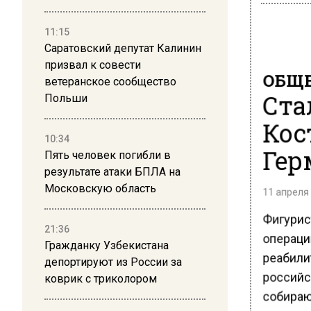
11:15
Саратовский депутат Калинин
призвал к совести
ОБЩЕ
ветеранское сообщество
Ста
Польши
Кос
10:34
Гер
Пять человек погибли в
результате атаки БПЛА на
Московскую область
11 апреля 
Фигурис
21:36
операци
Гражданку Узбекистана
реабили
депортируют из России за
российс
коврик с триколором
собирают