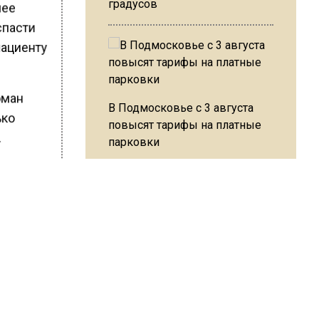
градусов
нее
спасти
пациенту
оман
В Подмосковье с 3 августа
ько
повысят тарифы на платные
.
парковки
ШИСЬ!
Из-за ливня и грозы в Москве
могут отменить рейсы