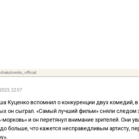
hakutsenko_official
2023, 22:07
оша Куценко вспомнил о конкуренции двух комедий, в
рых он сыграл. «Самый лучший фильм» сняли следом 
-морковь» и он перетянул внимание зрителей. Они у
здо больше, что кажется несправедливым артисту, пе
у».