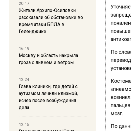
20:17
Уточняет
Жители Архипо-Осиповки
запрещен
рассказали об обстановке во
появлен
время атаки БПЛА в
повышен
Геленджике
антикоаг
16:19
По слов
Москву и область накрыла
перевод
гроза с ливнем и ветром
установк
12:24
Костома
Глава клиники, где детей с
«пневмо
аутизмом лечили клизмой,
возникла
исчез после возбуждения
пальцев 
дела
мозг.
12:15
По данн