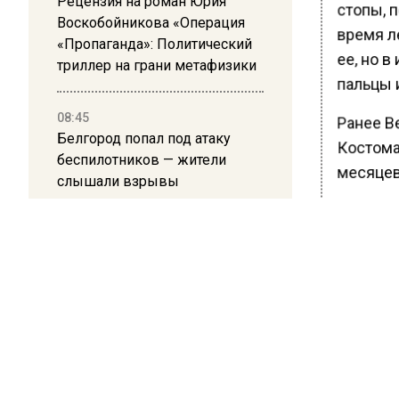
Рецензия на роман Юрия
стопы, п
Воскобойникова «Операция
время ле
«Пропаганда»: Политический
ее, но в
триллер на грани метафизики
пальцы и
08:45
Ранее В
Белгород попал под атаку
Костома
беспилотников — жители
месяцев.
слышали взрывы
БОЛЬШЕ А
ВИДЕО В 
РЕГИОНА".
ПОДПИСЫВ
НОВОС
Новости