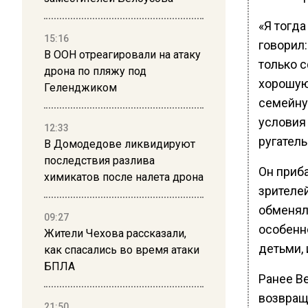
«Я тогд
15:16
говорил:
В ООН отреагировали на атаку
только 
дрона по пляжу под
хорошую
Геленджиком
семейну
условия 
12:33
ругатель
В Домодедове ликвидируют
последствия разлива
Он приба
химикатов после налета дрона
зрителе
обменял
09:27
особенно
Жители Чехова рассказали,
детьми, 
как спасались во время атаки
БПЛА
Ранее В
возвращ
21:50