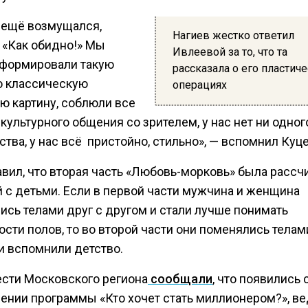
а ещё возмущался,
Нагиев жестко ответил
 «Как обидно!» Мы
Ивлеевой за то, что та
сформировали такую
рассказала о его пластич
 классическую
операциях
ю картину, соблюли все
культурного общения со зрителем, у нас нет ни одног
ства, у нас всё пристойно, стильно», — вспомнил Куц
вил, что вторая часть «Любовь-морковь» была рассч
й с детьми. Если в первой части мужчина и женщина
ись телами друг с другом и стали лучше понимать
сти полов, то во второй части они поменялись телам
и вспомнили детство.
ести Московского региона
сообщали
, что появились 
ении программы «Кто хочет стать миллионером?», в