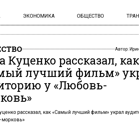
А
ЭКОНОМИКА
ОБЩЕСТВО
ТРА
СТВО
Автор:
Ири
а Куценко рассказал, ка
мый лучший фильм» ук
иторию у «Любовь-
ковь»