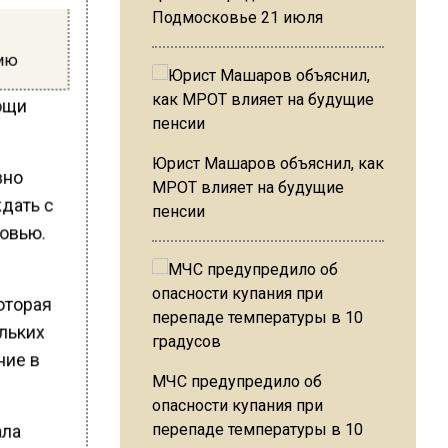
Подмосковье 21 июля
цию
ощи
Юрист Машаров объяснил, как
вно
МРОТ влияет на будущие
ждать с
пенсии
ровью.
оторая
ольких
ние в
МЧС предупредило об
опасности купания при
перепаде температуры в 10
ала