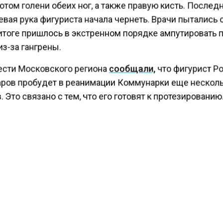
отом голени обеих ног, а также правую кисть. Послед
вая рука фигуриста начала чернеть. Врачи пытались 
 итоге пришлось в экстренном порядке ампутировать 
з-за гангрены.
ести Московского региона
сообщали,
что фигурист Р
ров пробудет в реанимации Коммунарки еще нескол
 Это связано с тем, что его готовят к протезированию
КТУАЛЬНЫХ НОВОСТЕЙ И ЭКСКЛЮЗИВНЫХ
ПОДПИ
ТЕЛЕГРАМ-КАНАЛЕ "ВЕСТИ МОСКОВСКОГО
АЙТЕСЬ НА МОСРЕГИОН:
ТИ
ДЗЕН
ТЕЛЕГРАМ
 СМИ2