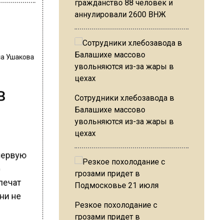
гражданство 88 человек и
аннулировали 2600 ВНЖ
на Ушакова
в
Сотрудники хлебозавода в
Балашихе массово
увольняются из-за жары в
цехах
первую
о
лечат
ни не
Резкое похолодание с
грозами придет в