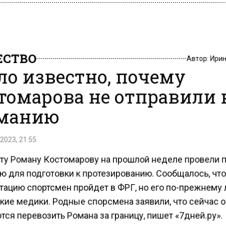
СТВО
Автор:
Ири
ло известно, почему
томарова не отправили 
манию
2023, 21:55
ту Роману Костомарову на прошлой неделе провели 
ю для подготовки к протезированию. Сообщалось, чт
тацию спортсмен пройдет в ФРГ, но его по-прежнему 
кие медики. Родные спорсмена заявили, что сейчас о
ся перевозить Романа за границу, пишет «7дней.ру».