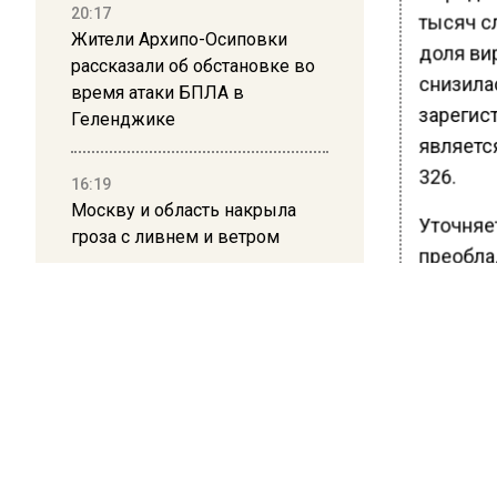
20:17
тысяч с
Жители Архипо-Осиповки
доля ви
рассказали об обстановке во
снизила
время атаки БПЛА в
зарегист
Геленджике
являетс
326.
16:19
Москву и область накрыла
Уточняет
гроза с ливнем и ветром
преобла
заболев
12:24
остаютс
Глава клиники, где детей с
«омикро
аутизмом лечили клизмой,
исчез после возбуждения
Ранее В
дела
656 чел
положите
12:15
портал 