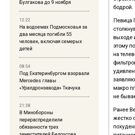
Булгакова до 9 ноября
бодрой.
Певица П
12:22
На водоемах Подмосковья за
столкну
два месяца погибли 55
выходе и
человек, включая семерых
этому п
детей
на теле
фильтро
08:54
удивлен
Под Екатеринбургом взорвали
заявляю,
Mercedes главы
макро пл
«Уралдронзавода» Ткачука
не бывае
21:38
Ранее В
В Минобороны
жестко 
перераспределили
похуден
обязанности трех
заместителей Белоусова
питание