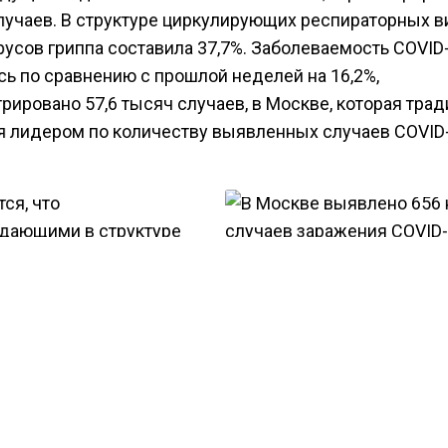
лучаев. В структуре циркулирующих респираторных 
русов гриппа составила 37,7%. Заболеваемость COVID
сь по сравнению с прошлой неделей на 16,2%,
рировано 57,6 тысяч случаев, в Москве, которая тра
я лидером по количеству выявленных случаев COVID
ся, что
дающими в структуре
аемости коронавирусом
В Москве выявлено 656 
я геноварианты штамма
случаев заражения COVID
н».
ести Московского региона
сообщали
, что за минувши
овек тест на COVID-19 в столичном мегаполисе выяви
льный результат. Об этом во вторник, 11 апреля, со
стопкоронавирус.рф. За сутки количество инфициров