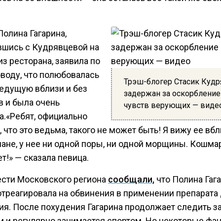
олина Гагарина,
вшись с Кудрявцевой на
з ресторана, заявила по
оводу, что полюбовалась
Трэш-блогер Стасик Куд
ведущую вблизи и без
задержан за оскорбление
в и была очень
чувств верующих — виде
а.«Ребят, официально
 что это ведьма, такого не может быть! Я вижу ее вбл
ане, у нее ни одной поры, ни одной морщины. Кошмар
т!» — сказала певица.
ести Московского региона
сообщали,
что Полина Гаг
отреагировала на обвинения в применении препарата
ия. После похудения Гагарина продолжает следить з
м и регулярно занимается спортом. Но некоторые фа