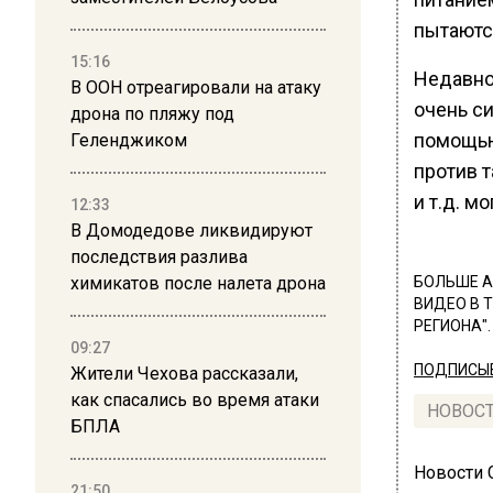
пытаютс
15:16
Недавно 
В ООН отреагировали на атаку
очень си
дрона по пляжу под
помощью
Геленджиком
против т
и т.д. 
12:33
В Домодедове ликвидируют
последствия разлива
химикатов после налета дрона
БОЛЬШЕ А
ВИДЕО В 
РЕГИОНА".
09:27
ПОДПИСЫВ
Жители Чехова рассказали,
как спасались во время атаки
НОВОС
БПЛА
Новости
21:50