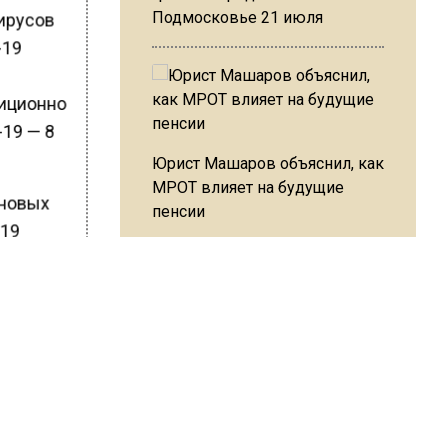
Подмосковье 21 июля
вирусов
-19
диционно
-19 — 8
Юрист Машаров объяснил, как
МРОТ влияет на будущие
пенсии
новых
-19
е сутки у
МЧС предупредило об
л
опасности купания при
общает
перепаде температуры в 10
анных по