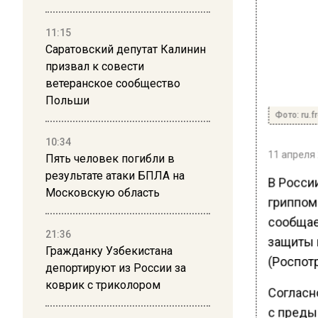
11:15
Саратовский депутат Калинин
призвал к совести
ветеранское сообщество
Польши
Фото: ru.f
10:34
11 апреля 
Пять человек погибли в
результате атаки БПЛА на
В Росси
Московскую область
гриппом 
сообщае
21:36
защиты 
Гражданку Узбекистана
(Роспот
депортируют из России за
коврик с триколором
Согласн
с преды