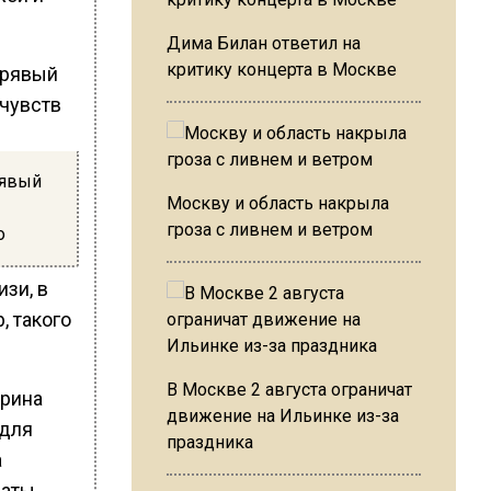
Дима Билан ответил на
критику концерта в Москве
рявый
Москву и область накрыла
гроза с ливнем и ветром
о
изи, в
, такого
В Москве 2 августа ограничат
арина
движение на Ильинке из-за
 для
праздника
а
наты