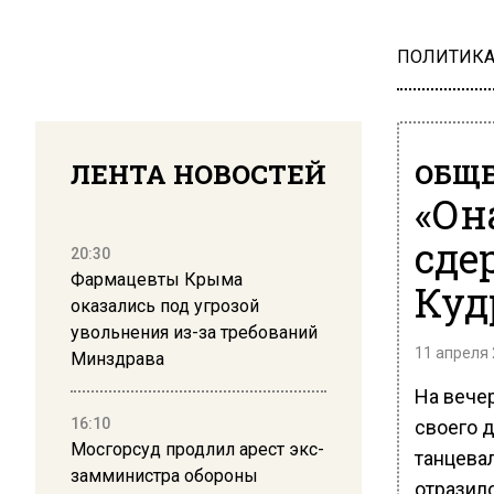
ПОЛИТИК
ЛЕНТА НОВОСТЕЙ
ОБЩЕ
«Он
сде
20:30
Фармацевты Крыма
Куд
оказались под угрозой
увольнения из-за требований
11 апреля 
Минздрава
На вече
16:10
своего 
Мосгорсуд продлил арест экс-
танцевал
замминистра обороны
отразило