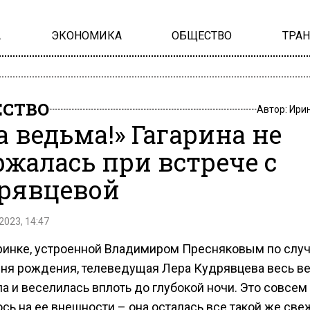
А
ЭКОНОМИКА
ОБЩЕСТВО
ТРА
СТВО
Автор:
Ири
а ведьма!» Гагарина не
ржалась при встрече с
рявцевой
2023, 14:47
ринке, устроенной Владимиром Пресняковым по слу
дня рождения, телеведущая Лера Кудрявцева весь в
а и веселилась вплоть до глубокой ночи. Это совсем
сь на ее внешности – она осталась все такой же све