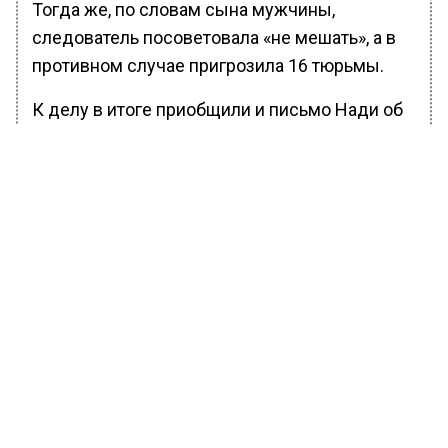
Тогда же, по словам сына мужчины,
следователь посоветовала «не мешать», а в
противном случае пригрозила 16 тюрьмы.
К делу в итоге приобщили и письмо Нади об
оговоре отчима, и записи разговоров с
телефона Михаила (он давно подключил
такую функцию), и даже дневник девочки,
где она писала о своей ненависти к мужчине
(записей о возможном насилии там не было).
Психиатрические экспертизы же установили,
что девочка даёт противоречивые
показания.
Также защита жаловалась на следователя в
СК и Генпрокуратуру, но там никаких
нарушений не нашли. В конце концов суд всё