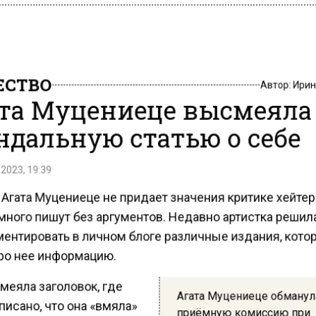
СТВО
Автор:
Ири
та Муцениеце высмеяла
ндальную статью о себе
2023, 19:39
Агата Муцениеце не придает значения критике хейтер
много пишут без аргументов. Недавно артистка решил
ентировать в личном блоге различные издания, кот
ро нее информацию.
меяла заголовок, где
Агата Муцениеце обману
исано, что она «вмяла»
приёмную комиссию при