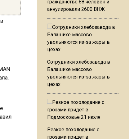
гражданство 88 человек и
аннулировали 2600 ВНЖ
 и
Сотрудники хлебозавода в
AMAN
Балашихе массово
увольняются из-за жары в
ала.
цехах
ые
завил
Резкое похолодание с
грозами придет в