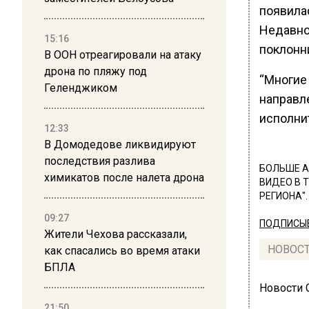
появилас
Недавно
15:16
поклонн
В ООН отреагировали на атаку
дрона по пляжу под
“Многие 
Геленджиком
направле
исполни
12:33
В Домодедове ликвидируют
последствия разлива
БОЛЬШЕ А
химикатов после налета дрона
ВИДЕО В 
РЕГИОНА".
09:27
ПОДПИСЫВ
Жители Чехова рассказали,
НОВОС
как спасались во время атаки
БПЛА
Новости
21:50