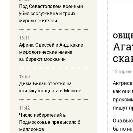
Под Севастополем военный
убил сослуживца и троих
мирных жителей
ОБЩЕ
16:11
Ага
Афина, Одиссей и Аид: какие
ска
мифологические имена
выбирают москвичи
12 апреля 
13:50
Актриса 
Дима Билан ответил на
как они 
критику концерта в Москве
прокомм
пишут п
11:42
Число избирателей в
Она выс
Подмосковье превысило 6
было нап
миллионов