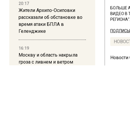
20:17
БОЛЬШЕ А
Жители Архипо-Осиповки
ВИДЕО В 
рассказали об обстановке во
РЕГИОНА".
время атаки БПЛА в
Геленджике
ПОДПИСЫВ
НОВОС
16:19
Москву и область накрыла
Новости
гроза с ливнем и ветром
12:24
Глава клиники, где детей с
аутизмом лечили клизмой,
ОБЩЕ
исчез после возбуждения
дела
Ага
ска
12:15