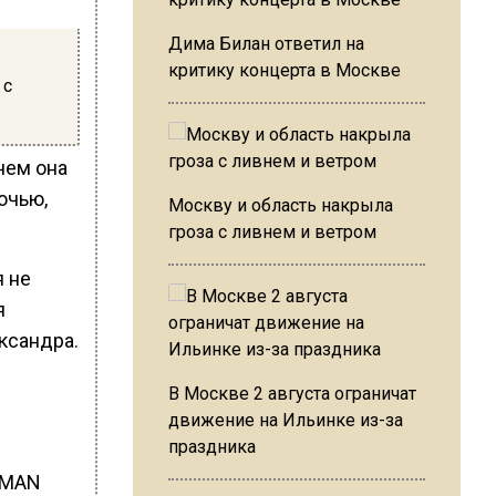
Дима Билан ответил на
критику концерта в Москве
 с
чем она
очью,
Москву и область накрыла
гроза с ливнем и ветром
я не
я
ксандра.
В Москве 2 августа ограничат
движение на Ильинке из-за
праздника
AMAN