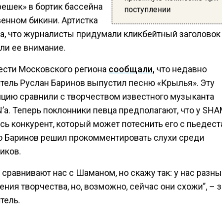
ешек» в бортик бассейна
поступлении
енном бикини. Артистка
а, что журналисты придумали кликбейтный заголовок
ли ее внимание.
ести Московского региона
сообщали,
что недавно
тель Руслан Баринов выпустил песню «Крылья». Эту
цию сравнили с творчеством известного музыканта
a. Теперь поклонники певца предполагают, что у SH
ь конкурент, который может потеснить его с пьедест
 Баринов решил прокомментировать слухи среди
иков.
сравнивают нас с Шаманом, но скажу так: у нас разн
ния творчества, но, возможно, сейчас они схожи”, – 
тель.