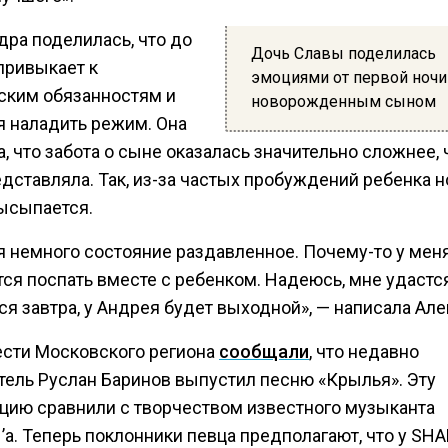
дра поделилась, что до
Дочь Славы поделилась
привыкает к
эмоциями от первой ночи
ским обязанностям и
новорожденным сыном
я наладить режим. Она
, что забота о сыне оказалась значительно сложнее, 
дставляла. Так, из-за частых пробуждений ребенка н
высыпается.
я немного состояние раздавленное. Почему-то у мен
тся поспать вместе с ребенком. Надеюсь, мне удастс
я завтра, у Андрея будет выходной», — написала Але
ести Московского региона
сообщали
, что недавно
тель Руслан Баринов выпустил песню «Крылья». Эту
цию сравнили с творчеством известного музыканта
a. Теперь поклонники певца предполагают, что у SH