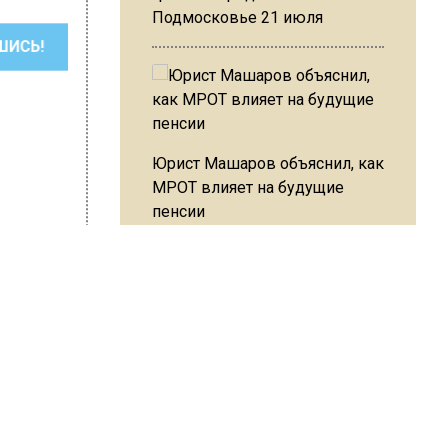
Подмосковье 21 июля
ШИСЬ!
Юрист Машаров объяснил, как
МРОТ влияет на будущие
пенсии
на Ушакова
МЧС предупредило об
опасности купания при
перепаде температуры в 10