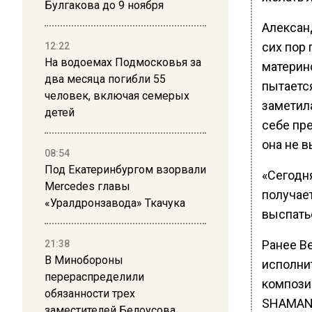
Булгакова до 9 ноября
Алексан
сих пор 
12:22
На водоемах Подмосковья за
материн
два месяца погибли 55
пытаетс
человек, включая семерых
заметила
детей
себе пре
она не 
08:54
Под Екатеринбургом взорвали
«Сегодн
Mercedes главы
получае
«Уралдронзавода» Ткачука
выспатьс
Ранее В
21:38
В Минобороны
исполни
перераспределили
компози
обязанности трех
SHAMAN’
заместителей Белоусова