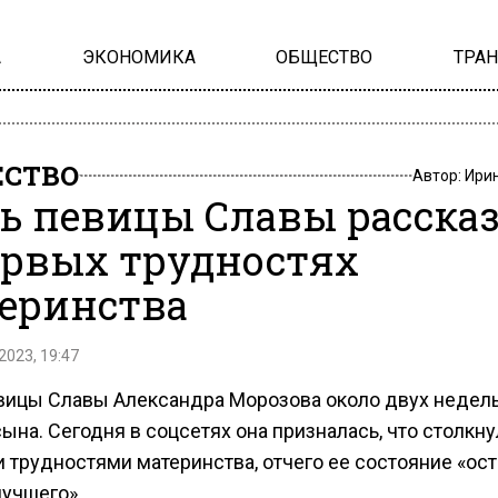
А
ЭКОНОМИКА
ОБЩЕСТВО
ТРА
СТВО
Автор:
Ири
ь певицы Славы расска
ервых трудностях
еринства
2023, 19:47
вицы Славы Александра Морозова около двух недель
ына. Сегодня в соцсетях она призналась, что столкну
 трудностями материнства, отчего ее состояние «ос
лучшего».