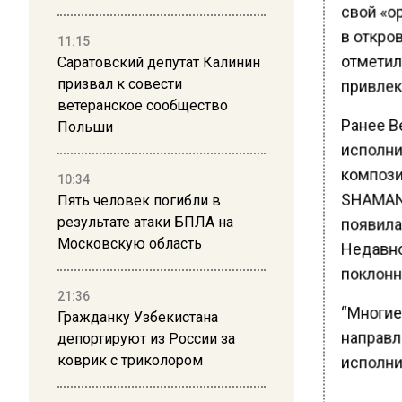
свой «ор
в откров
11:15
отметил
Саратовский депутат Калинин
привлек
призвал к совести
ветеранское сообщество
Ранее В
Польши
исполни
компози
10:34
SHAMAN’
Пять человек погибли в
результате атаки БПЛА на
появилас
Московскую область
Недавно
поклонн
21:36
“Многие 
Гражданку Узбекистана
направле
депортируют из России за
коврик с триколором
исполни