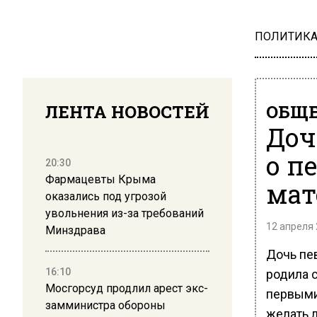
ПОЛИТИК
ЛЕНТА НОВОСТЕЙ
ОБЩЕ
Доч
о п
20:30
Фармацевты Крыма
мат
оказались под угрозой
увольнения из-за требований
12 апреля 
Минздрава
Дочь пе
16:10
родила с
Мосгорсуд продлил арест экс-
первыми
замминистра обороны
желать 