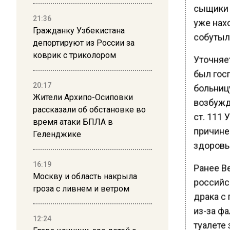
сыщики 
21:36
уже нах
Гражданку Узбекистана
собутыл
депортируют из России за
коврик с триколором
Уточняе
был гос
20:17
больницу
Жители Архипо-Осиповки
возбужд
рассказали об обстановке во
ст. 111
время атаки БПЛА в
причине
Геленджике
здоровь
16:19
Ранее В
Москву и область накрыла
российс
гроза с ливнем и ветром
драка с
из-за ф
12:24
туалете 