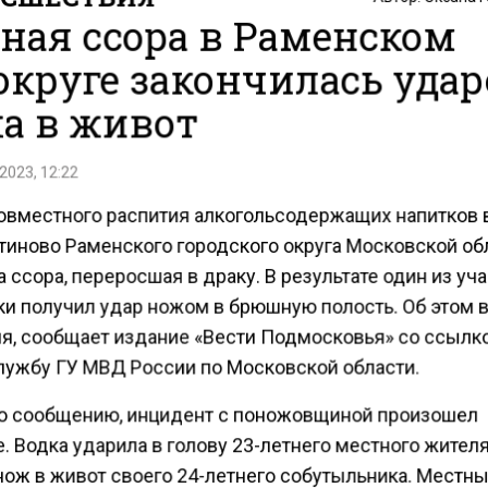
ная ссора в Раменском
округе закончилась уда
а в живот
2023, 12:22
овместного распития алкогольсодержащих напитков 
тиново Раменского городского округа Московской об
 ссора, переросшая в драку. В результате один из уч
ки получил удар ножом в брюшную полость. Об этом в
ля, сообщает издание «Вести Подмосковья» со ссылк
лужбу ГУ МВД России по Московской области.
о сообщению, инцидент с поножовщиной произошел
. Водка ударила в голову 23-летнего местного жителя
нож в живот своего 24-летнего собутыльника. Местн