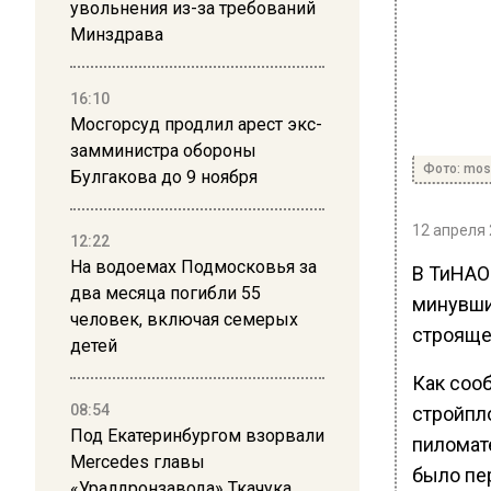
увольнения из-за требований
Минздрава
16:10
Мосгорсуд продлил арест экс-
замминистра обороны
Фото: mos
Булгакова до 9 ноября
12 апреля 
12:22
На водоемах Подмосковья за
В ТиНАО
два месяца погибли 55
минувши
человек, включая семерых
строяще
детей
Как сооб
08:54
стройпл
Под Екатеринбургом взорвали
пиломат
Mercedes главы
было пе
«Уралдронзавода» Ткачука