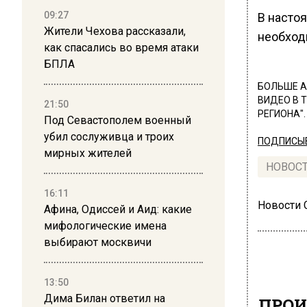
09:27
В насто
Жители Чехова рассказали,
необход
как спасались во время атаки
БПЛА
БОЛЬШЕ А
ВИДЕО В 
21:50
РЕГИОНА".
Под Севастополем военный
убил сослуживца и троих
ПОДПИСЫВ
мирных жителей
НОВОС
16:11
Новости
Афина, Одиссей и Аид: какие
мифологические имена
выбирают москвичи
13:50
Дима Билан ответил на
ПРОИ