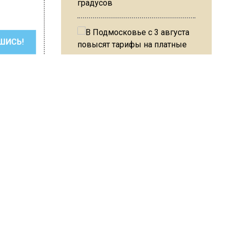
градусов
ШИСЬ!
В Подмосковье с 3 августа
повысят тарифы на платные
парковки
Из-за ливня и грозы в Москве
могут отменить рейсы
Герасимова