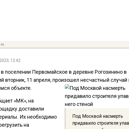
.ru
2023, 12:42
 в поселении Первомайское в деревне Рогозинино в
й вторник, 11 апреля, произошел несчастный случай 
мся объекте.
щает «МК», на
ощадку доставили
Под Москвой насмерть
ериалы. Их необходимо
придавило строителя упа
регрузить на