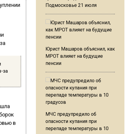
туплении
Подмосковье 21 июля
Юрист Машаров объяснил, как
МРОТ влияет на будущие
пенсии
и
з-за
ошла
МЧС предупредило об
борок
опасности купания при
овью в
перепаде температуры в 10