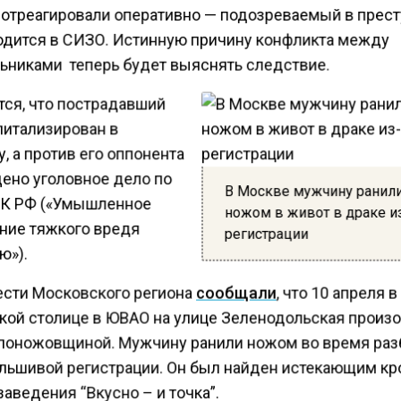
отреагировали оперативно — подозреваемый в прес
одится в СИЗО. Истинную причину конфликта между
ьниками теперь будет выяснять следствие.
тся, что пострадавший
питализирован в
, а против его оппонента
ено уголовное дело по
В Москве мужчину ранил
 УК РФ («Умышленное
ножом в живот в драке и
ние тяжкого вредя
регистрации
ю»).
ести Московского региона
сообщали
, что 10 апреля в
кой столице в ЮВАО на улице Зеленодольская произ
 поножовщиной. Мужчину ранили ножом во время раз
альшивой регистрации. Он был найден истекающим кр
заведения “Вкусно – и точка”.