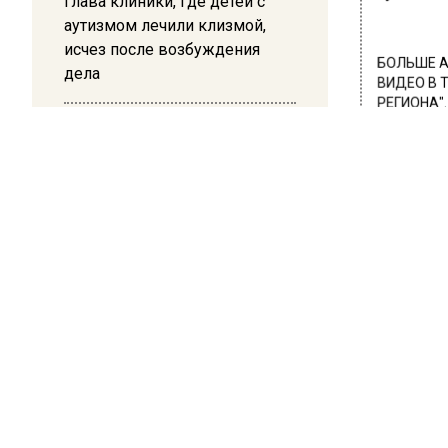
Глава клиники, где детей с
аутизмом лечили клизмой,
исчез после возбуждения
БОЛЬШЕ А
дела
ВИДЕО В 
РЕГИОНА".
12:15
ПОДПИСЫВ
Рецензия на роман Юрия
Воскобойникова «Операция
НОВОС
«Пропаганда»: Политический
триллер на грани метафизики
Новости
ПРОИ
Пья