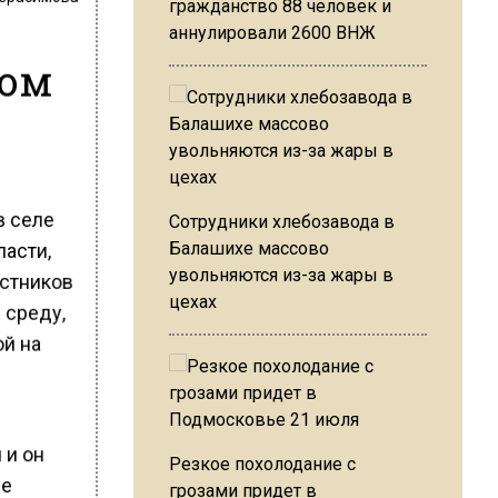
гражданство 88 человек и
аннулировали 2600 ВНЖ
ром
в селе
Сотрудники хлебозавода в
ласти,
Балашихе массово
увольняются из-за жары в
астников
цехах
 среду,
ой на
 и он
Резкое похолодание с
ые
грозами придет в