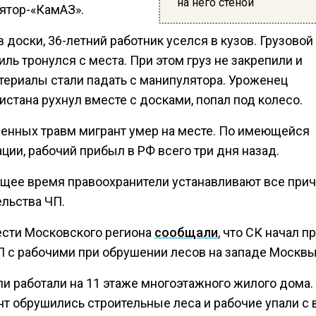
на него стеной
ятор-«КамАЗ».
 доски, 36-летний работник уселся в кузов. Грузовой
ль тронулся с места. При этом груз не закрепили и
териалы стали падать с манипулятора. Уроженец
стана рухнул вместе с досками, попал под колесо.
ченных травм мигрант умер на месте. По имеющейся
ии, рабочий прибыл в РФ всего три дня назад.
ящее время правоохранители устанавливают все при
ельства ЧП.
ести Московского региона
сообщали
, что СК начал п
П с рабочими при обрушении лесов на западе Москвы
и работали на 11 этаже многоэтажного жилого дома. 
нт обрушились строительные леса и рабочие упали с