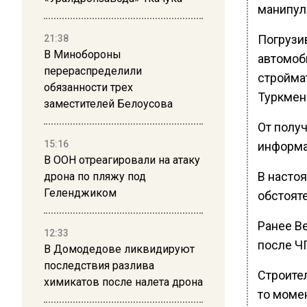
манипул
Погрузив
21:38
В Минобороны
автомоби
перераспределили
стройма
обязанности трех
Туркмени
заместителей Белоусова
От полу
15:16
информац
В ООН отреагировали на атаку
В насто
дрона по пляжу под
Геленджиком
обстоят
Ранее В
12:33
после Ч
В Домодедове ликвидируют
последствия разлива
Строител
химикатов после налета дрона
то моме