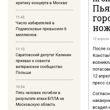
критику концерта в Москве
Пья
гор
11:42
Число избирателей в
нож
Подмосковье превысило 6
миллионов
12 апреля 
После с
11:15
Констан
Саратовский депутат Калинин
призвал к совести
возникла
ветеранское сообщество
потасов
Польши
12 апре
пресс-с
10:34
Пять человек погибли в
Согласн
результате атаки БПЛА на
накануне
Московскую область
всадил 