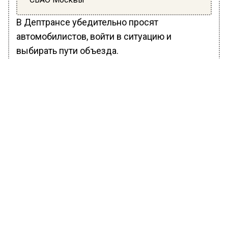
В Дептрансе убедительно просят
автомобилистов, войти в ситуацию и
выбирать пути объезда.
Ранее Вести Московского региона
сообщали
, что в результате столкновения
мотоцикла и автомобиля на северо-востоке
Москвы в Северном Медведково 12 апреля
погибла 19-летняя девушка. В ночное время
на улице Грекова 19-летний водитель
мотоцикла совершил столкновение с
машиной марки «Лада» с последующим
наездом на металлическую стойку
дорожного знака. Пассажирка скончалась на
месте ДТП от полученных травм.