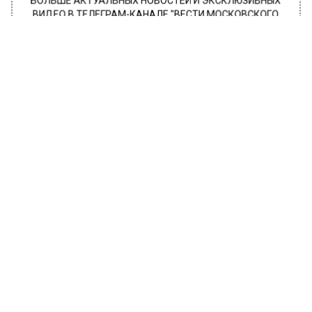
БОЛЬШЕ АКТУАЛЬНЫХ НОВОСТЕЙ И ЭКСКЛЮЗИВНЫХ
ВИДЕО В ТЕЛЕГРАМ-КАНАЛЕ "ВЕСТИ МОСКОВСКОГО
РЕГИОНА".
ПОДПИШИСЬ!
ПОДПИСЫВАЙТЕСЬ НА МОСРЕГИОН:
НОВОСТИ
ДЗЕН
ТЕЛЕГРАМ
Новости СМИ2
ОБЩЕСТВО
Автор:
Ирина Ушакова
Галич ответила на обвинения
Ивлеевой о проплаченных ею
постах в Telegram