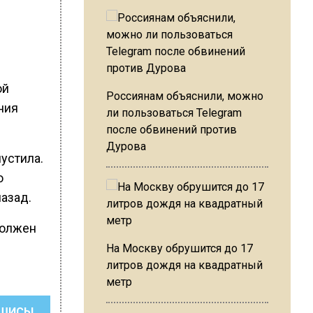
ой
Россиянам объяснили, можно
ния
ли пользоваться Telegram
после обвинений против
Дурова
устила.
о
азад.
должен
На Москву обрушится до 17
литров дождя на квадратный
метр
ШИСЬ!