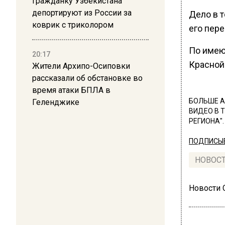
Гражданку Узбекистана
депортируют из России за
Дело в т
коврик с триколором
его пере
По имею
20:17
Красной 
Жители Архипо-Осиповки
рассказали об обстановке во
время атаки БПЛА в
БОЛЬШЕ А
Геленджике
ВИДЕО В 
РЕГИОНА".
ПОДПИСЫВ
НОВОС
Новости