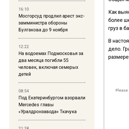
16:10
Как выя
Мосгорсуд продлил арест экс-
более ш
замминистра обороны
груз в б
Булгакова до 9 ноября
В насто
12:22
дело. Г
На водоемах Подмосковья за
размере
два месяца погибли 55
человек, включая семерых
детей
08:54
Под Екатеринбургом взорвали
Mercedes главы
«Уралдронзавода» Ткачука
21:38