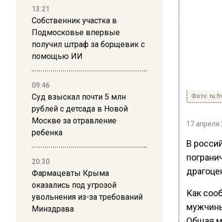
13:21
Собственник участка в
Подмосковье впервые
получил штраф за борщевик с
помощью ИИ
09:46
Суд взыскал почти 5 млн
Фото: ru.f
рублей с детсада в Новой
Москве за отравление
17 апреля 
ребенка
В росси
пограни
20:30
драгоце
Фармацевты Крыма
оказались под угрозой
Как соо
увольнения из-за требований
мужчины
Минздрава
Общая м