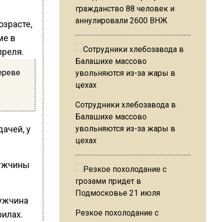
гражданство 88 человек и
аннулировали 2600 ВНЖ
озрасте,
ме в
преля.
ереве
Сотрудники хлебозавода в
Балашихе массово
дачей, у
увольняются из-за жары в
цехах
мужчины
мужчина
Резкое похолодание с
рилах.