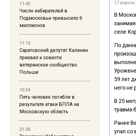
17 апреля 
11:42
Число избирателей в
В Моско
Подмосковье превысило 6
занимая
миллионов
селе Ко
11:15
По данн
Саратовский депутат Калинин
произош
призвал к совести
выполне
ветеранское сообщество
Урожене
Польши
59 лет д
него не
10:34
Пять человек погибли в
В 25 мет
результате атаки БПЛА на
травма б
Московскую область
Ранее В
21:36
упал со 