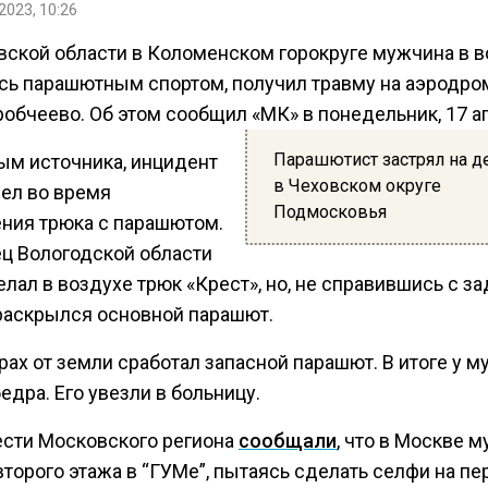
2023, 10:26
вской области в Коломенском горокруге мужчина в в
сь парашютным спортом, получил травму на аэродро
робчеево. Об этом сообщил «МК» в понедельник, 17 а
Парашютист застрял на д
ым источника, инцидент
в Чеховском округе
ел во время
Подмосковья
ния трюка с парашютом.
ц Вологодской области
елал в воздухе трюк «Крест», но, не справившись с за
 раскрылся основной парашют.
рах от земли сработал запасной парашют. В итоге у 
едра. Его увезли в больницу.
ести Московского региона
сообщали
, что в Москве 
второго этажа в “ГУМе”, пытаясь сделать селфи на пе