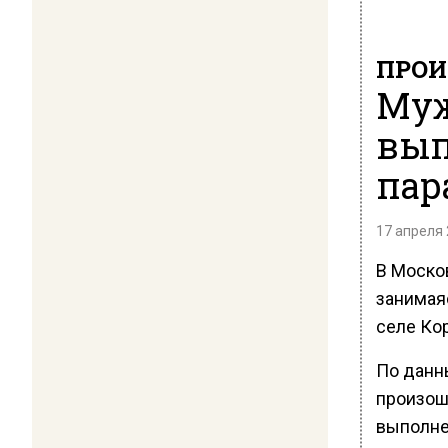
ПРОИ
Муж
вып
пар
17 апреля 
В Моско
занимая
селе Ко
По данн
произош
выполне