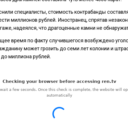
снили специалисты, стоимость контрабанды составл
ести миллионов рублей. Иностранец, спрятав незако
агаже, надеялся, что драгоценные камни не обнаружат
ящее время по факту случившегося возбуждено угол
ражданину может грозить до семи лет колонии и штра
 до миллиона рублей.