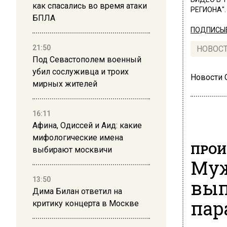
как спасались во время атаки
РЕГИОНА".
БПЛА
ПОДПИСЫВ
21:50
НОВОС
Под Севастополем военный
убил сослуживца и троих
Новости
мирных жителей
16:11
Афина, Одиссей и Аид: какие
мифологические имена
ПРОИ
выбирают москвичи
Муж
13:50
вып
Дима Билан ответил на
пар
критику концерта в Москве