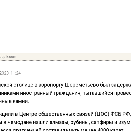
reepik.com
2023, 11:24
йской столице в аэропорту Шереметьево был задерж
чниками иностранный гражданин, пытавшийся прове
нные камни.
бщили в Центре общественных связей (ЦОС) ФСБ РФ,
 в чемодане нашли алмазы, рубины, сапфиры и изум
асса драгкамней составила чуть менее 4000 карат.