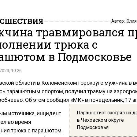
СШЕСТВИЯ
Автор:
Юлия
чина травмировался п
олнении трюка с
ашютом в Подмосковье
2023, 10:26
вской области в Коломенском горокруге мужчина в в
сь парашютным спортом, получил травму на аэродро
робчеево. Об этом сообщил «МК» в понедельник, 17 а
Парашютист застрял на д
ым источника, инцидент
в Чеховском округе
ел во время
Подмосковья
ния трюка с парашютом.