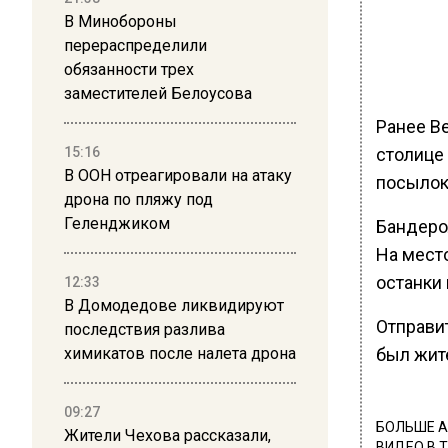
В Минобороны
перераспределили
обязанности трех
заместителей Белоусова
Ранее В
столице
15:16
В ООН отреагировали на атаку
посылок
дрона по пляжу под
Геленджиком
Бандеро
На мест
останки
12:33
В Домодедове ликвидируют
Отправи
последствия разлива
был жит
химикатов после налета дрона
09:27
БОЛЬШЕ А
Жители Чехова рассказали,
ВИДЕО В 