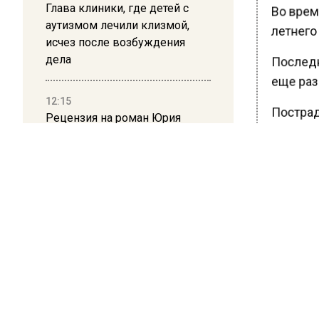
Глава клиники, где детей с
Во время
аутизмом лечили клизмой,
летнего
исчез после возбуждения
дела
Последн
еще раз 
12:15
Пострад
Рецензия на роман Юрия
состояни
Воскобойникова «Операция
«Пропаганда»: Политический
что здо
триллер на грани метафизики
Вскоре 
Как выя
08:45
Белгород попал под атаку
Следова
беспилотников — жители
Фигуран
слышали взрывы
Ранее В
21:13
пробиты