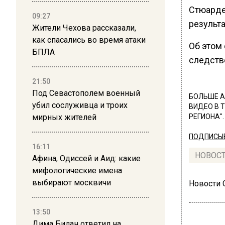
Стюардес
09:27
результ
Жители Чехова рассказали,
как спасались во время атаки
Об этом
БПЛА
следств
21:50
Под Севастополем военный
БОЛЬШЕ А
убил сослуживца и троих
ВИДЕО В 
мирных жителей
РЕГИОНА".
ПОДПИСЫВ
16:11
НОВОС
Афина, Одиссей и Аид: какие
мифологические имена
выбирают москвичи
Новости
13:50
Дима Билан ответил на