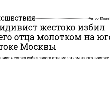
СШЕСТВИЯ
Автор:
Юлия
идивист жестоко избил
его отца молотком на юг
токе Москвы