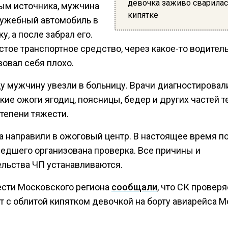
девочка заживо сварилас
ым источника, мужчина
кипятке
лужебный автомобиль в
у, а после забрал его.
стое транспортное средство, через какое-то водител
вовал себя плохо.
у мужчину увезли в больницу. Врачи диагностировали
ие ожоги ягодиц, поясницы, бедер и других частей т
тепени тяжести.
а направили в ожоговый центр. В настоящее время по
едшего организована проверка. Все причины и
ельства ЧП устанавливаются.
ести Московского региона
сообщали
, что СК проверя
т с облитой кипятком девочкой на борту авиарейса М