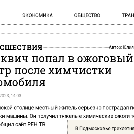
А
ЭКОНОМИКА
ОБЩЕСТВО
ТРА
СШЕСТВИЯ
Автор:
Юлия
квич попал в ожоговый
тр после химчистки
омобиля
2023, 14:03
йской столице местный житель серьезно пострадал п
ки машины. Он получил тяжелые химические ожоги т
общил сайт РЕН ТВ.
В Подмосковье трехлетн