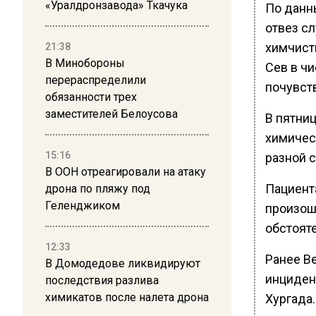
«Уралдронзавода» Ткачука
По данн
отвез с
химчистк
21:38
В Минобороны
Сев в чи
перераспределили
почувст
обязанности трех
заместителей Белоусова
В пятниц
химическ
15:16
разной с
В ООН отреагировали на атаку
Пациент
дрона по пляжу под
Геленджиком
произош
обстоят
12:33
Ранее В
В Домодедове ликвидируют
инциден
последствия разлива
химикатов после налета дрона
Хургада.