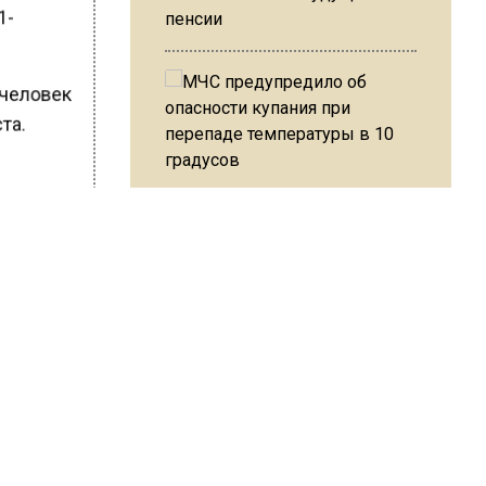
1-
пенсии
 человек
ста.
о
ворится,
МЧС предупредило об
опасности купания при
перепаде температуры в 10
збиении.
градусов
шего.
В Подмосковье с 3 августа
повысят тарифы на платные