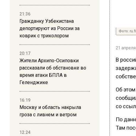
21:36
Гражданку Узбекистана
депортируют из России за
Фото: ru.f
коврик с триколором
21 апреля 
20:17
В росси
Жители Архипо-Осиповки
задержа
рассказали об обстановке во
собствен
время атаки БПЛА в
Геленджике
Об этом 
сообщил
16:19
со ссыл
Москву и область накрыла
гроза с ливнем и ветром
По данн
Там пос
12:24