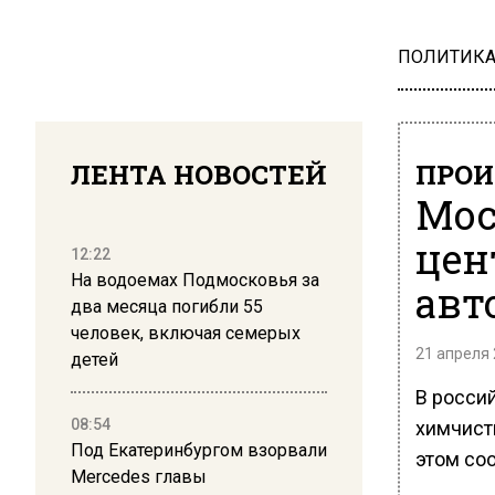
ПОЛИТИК
ЛЕНТА НОВОСТЕЙ
ПРОИ
Мос
цен
12:22
На водоемах Подмосковья за
авт
два месяца погибли 55
человек, включая семерых
21 апреля 
детей
В росси
08:54
химчист
Под Екатеринбургом взорвали
этом со
Mercedes главы