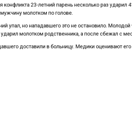
 конфликта 23-летний парень несколько раз ударил 4
 мужчину молотком по голове.
ий упал, но нападавшего это не остановило. Молодой
ударил молотком родственника, а после сбежал с ме
авшего доставили в больницу. Медики оценивают ег
е как тяжелое. Врач выдал заключение, в котором го
ровью мужчины был причинен тяжкий вред.
полицейским удалось задержать подозреваемого в и
снилось, парень уже имел судимость.
тели возбудили уголовное дело по факту произошед
та арестовали.
ести Московского региона
сообщали
, что охранника с
м черепом бросили умирать у больницы в Москве.