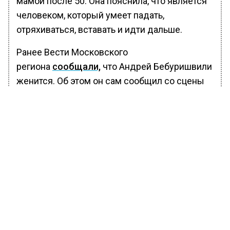
мамой после 50. Она пояснила, что является
человеком, который умеет падать,
отряхиваться, вставать и идти дальше.
Ранее Вести Московского
региона
сообщали,
что Андрей Бебуришвили
женится. Об этом он сам сообщил со сцены
Comedy Club. Оказывается, что радостное
событие произойдет этим летом, просто
комик ранее скрывал эту информацию. А
когда ему не поверили, то он показал кольцо
на безымянном пальце.
Доказательством грядущего торжества
также стал его монолог о свадебных
хлопотах. Интересно, что про свою
возлюбленную стендапер ничего не сказал. В