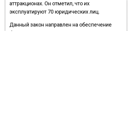
аттракционах. Он отметил, что их
эксплуатируют 70 юридических лиц.
Данный закон направлен на обеспечение
безопасности и регулирует правовые
аспекты деятельности.
Ранее Вести Московского региона
сообщали
, что Собянин представил новую
магистраль от ТТК до Люблино через
«Южный порт».
БОЛЬШЕ АКТУАЛЬНЫХ НОВОСТЕЙ И ЭКСКЛЮЗИВНЫХ
ВИДЕО В ТЕЛЕГРАМ-КАНАЛЕ "ВЕСТИ МОСКОВСКОГО
РЕГИОНА".
ПОДПИШИСЬ!