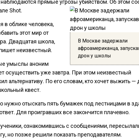
 наблюдаются прямые угрозы убийством. Об этом с
але Shot.
я в облике человека,
бавить этот мир от
В Москве задержали
ра. Двадцатая школа,
афроамериканца, запуск
 пишет неизвестный.
дрон у школы
ые умыслы аноним
ет осуществить уже завтра. При этом неизвестный
ил альтернативу. По его словам, кто хочет выжить —
школьный квест.
го нужно отыскать пять бумажек под лестницами в зд
ответ. Для проигравших все закончится плачевно.
 ученики, ознакомившись с сообщениями, пересылал
гу, но позже решили показать преподавателям.