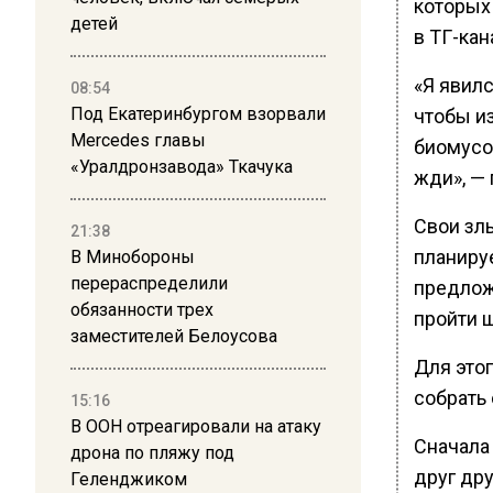
которых
детей
в ТГ-кан
«Я явилс
08:54
Под Екатеринбургом взорвали
чтобы из
Mercedes главы
биомусо
«Уралдронзавода» Ткачука
жди», —
Свои зл
21:38
планиру
В Минобороны
перераспределили
предлож
обязанности трех
пройти 
заместителей Белоусова
Для это
собрать 
15:16
В ООН отреагировали на атаку
Сначала
дрона по пляжу под
друг дру
Геленджиком