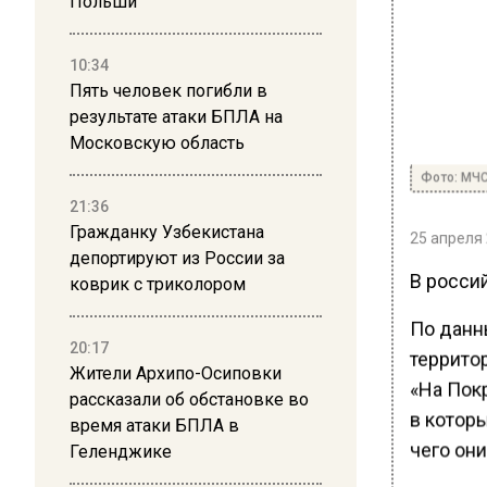
Польши
10:34
Пять человек погибли в
результате атаки БПЛА на
Московскую область
Фото: МЧС
21:36
Гражданку Узбекистана
25 апреля 
депортируют из России за
В росси
коврик с триколором
По данны
20:17
террито
Жители Архипо-Осиповки
«На Пок
рассказали об обстановке во
в которы
время атаки БПЛА в
чего они
Геленджике