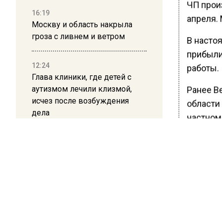
ЧП прои
16:19
апреля.
Москву и область накрыла
гроза с ливнем и ветром
В насто
прибыли
12:24
работы.
Глава клиники, где детей с
аутизмом лечили клизмой,
Ранее В
исчез после возбуждения
области
дела
частном
Пожару 
пострад
Очевидц
языки п
Также м