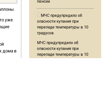
пенсии
аллоны.
то уже
ующие
МЧС предупредило об
ой
опасности купания при
х дома в
перепаде температуры в 10
градусов
менту о
 видны
В Подмосковье с 3 августа
повысят тарифы на платные
парковки