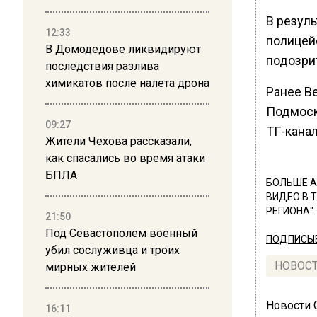
В резул
12:33
полицей
В Домодедове ликвидируют
подозри
последствия разлива
химикатов после налета дрона
Ранее В
Подмоск
09:27
TГ-канал
Жители Чехова рассказали,
как спасались во время атаки
БПЛА
БОЛЬШЕ А
ВИДЕО В 
РЕГИОНА".
21:50
Под Севастополем военный
ПОДПИСЫВ
убил сослуживца и троих
НОВОС
мирных жителей
Новости
16:11