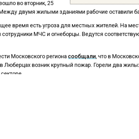
зошло во вторник, 25
 Между двумя жилыми зданиями рабочие оставили б
ящее время есть угроза для местных жителей. На мес
 сотрудники МЧС и огнеборцы. Ведутся соответств
ести Московского региона
сообщали
, что в Московск
 в Люберцах возник крупный пожар. Горели два жилы
 секторе.
присвоили второй ранг сложности. К настоящему мо
авших сведений не поступало.
ы запечатлели на видео горящие здания. На кадрах
ламени, охватившие дома.
ожно наблюдать огромный столб черного дыма