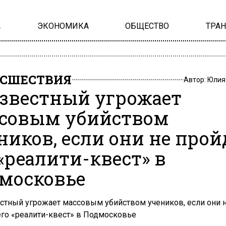
А
ЭКОНОМИКА
ОБЩЕСТВО
ТРА
СШЕСТВИЯ
Автор:
Юлия
звестный угрожает
совым убийством
ников, если они не прой
 «реалити-квест» в
московье