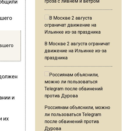
гроза с ливнем и ветром
ообщили
В Москве 2 августа ограничат
авшего
движение на Ильинке из-за
праздника
 должен
ании и
Россиянам объяснили, можно
ли пользоваться Telegram
и их
после обвинений против
Дурова