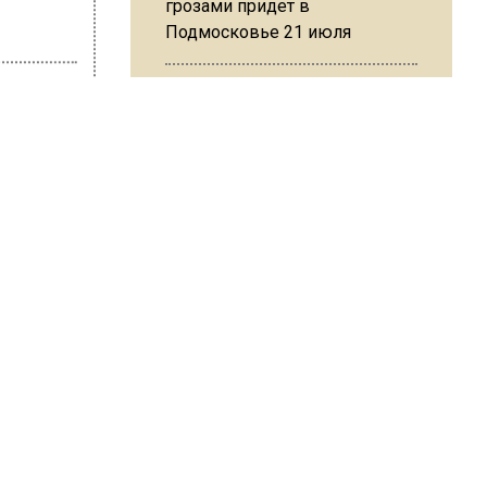
грозами придет в
Подмосковье 21 июля
на Ушакова
Юрист Машаров объяснил, как
МРОТ влияет на будущие
пенсии
вает
а слух о
МЧС предупредило об
опасности купания при
перепаде температуры в 10