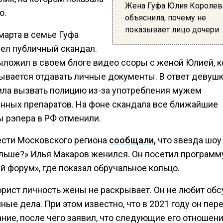
Жена Гуфа Юлия Королев
о.
объяснила, почему не
показывает лицо дочери
марта в семье Гуфа
ел публичный скандал.
ыложил в своем блоге видео ссоры с женой Юлией, к
зывается отдавать личные документы. В ответ девуш
ила вызвать полицию из-за употребления мужем
нных препаратов. На фоне скандала все ближайшие
ы рэпера в РФ отменили.
ести Московского региона
сообщали,
что звезда шоу
льше?» Илья Макаров женился. Он посетил программ
й форум», где показал обручальное кольцо.
рист личность жены не раскрывает. Он не любит об
ные дела. При этом известно, что в 2021 году он пер
ние, после чего заявил, что следующие его отношен