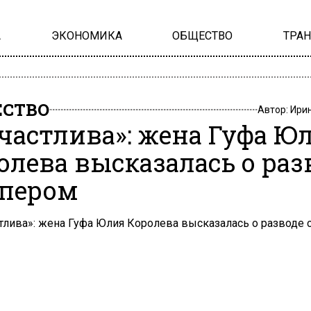
А
ЭКОНОМИКА
ОБЩЕСТВО
ТРА
СТВО
Автор:
Ири
счастлива»: жена Гуфа Ю
олева высказалась о раз
эпером