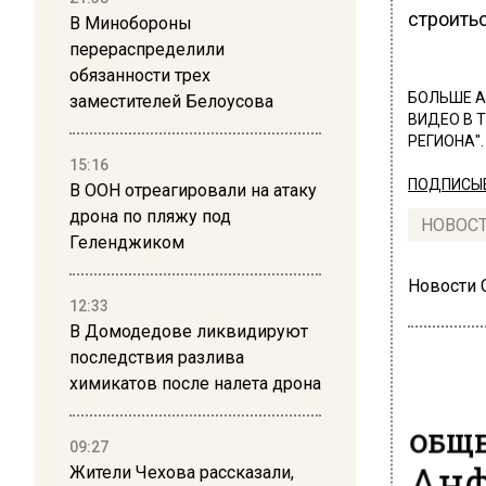
строить
В Минобороны
перераспределили
обязанности трех
БОЛЬШЕ А
заместителей Белоусова
ВИДЕО В 
РЕГИОНА".
15:16
ПОДПИСЫВ
В ООН отреагировали на атаку
дрона по пляжу под
НОВОС
Геленджиком
Новости
12:33
В Домодедове ликвидируют
последствия разлива
химикатов после налета дрона
ОБЩЕ
09:27
Анф
Жители Чехова рассказали,