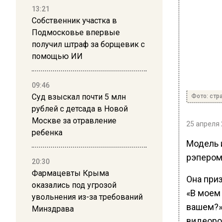
13:21
Собственник участка в
Подмосковье впервые
получил штраф за борщевик с
помощью ИИ
09:46
Суд взыскал почти 5 млн
Фото: стр
рублей с детсада в Новой
Москве за отравление
25 апреля 
ребенка
Модель 
рэпером 
20:30
Фармацевты Крыма
Она приз
оказались под угрозой
«В моем 
увольнения из-за требований
вашем?»
Минздрава
видеоро