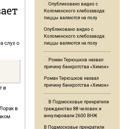
вает
Опубликовано видео с
Коломенского хлебозавода:
а слух о
пиццы валяются на полу
Роман Терюшков назвал
причину банкротства «Химок»
т в
 Лорак в
аком
В Подмосковье прекратили