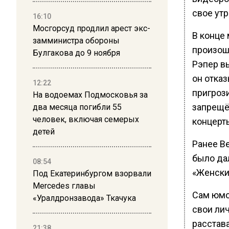
свое утр
16:10
Мосгорсуд продлил арест экс-
В конце 
замминистра обороны
произош
Булгакова до 9 ноября
Рэпер в
он отка
12:22
пригроз
На водоемах Подмосковья за
запрещё
два месяца погибли 55
человек, включая семерых
концерт
детей
Ранее В
было да
08:54
«Женски
Под Екатеринбургом взорвали
Mercedes главы
Сам юмо
«Уралдронзавода» Ткачука
свои лич
расстава
21:38