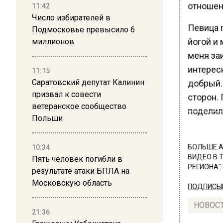
отношен
11:42
Число избирателей в
Певица п
Подмосковье превысило 6
йогой и 
миллионов
меня за
интерес
11:15
Саратовский депутат Калинин
добрый.
призвал к совести
сторон. 
ветеранское сообщество
поделил
Польши
10:34
БОЛЬШЕ А
ВИДЕО В 
Пять человек погибли в
РЕГИОНА".
результате атаки БПЛА на
Московскую область
ПОДПИСЫВ
НОВОС
21:36