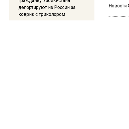
Гражданку Узбекистана
Новости
депортируют из России за
коврик с триколором
20:17
Жители Архипо-Осиповки
рассказали об обстановке во
ОБЩЕ
время атаки БПЛА в
Анф
Геленджике
рас
25 апреля 
Телевед
рассказ
том, что
«Я на с