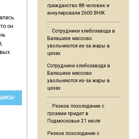
гражданство 88 человек и
аннулировали 2600 ВНЖ
малась
что он
нь
,
овых
Сотрудники хлебозавода в
Балашихе массово
увольняются из-за жары в
цехах
ШИСЬ!
Резкое похолодание с