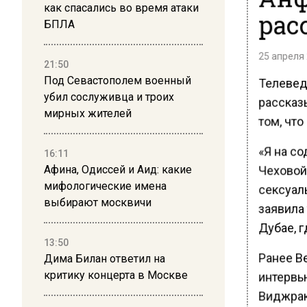
как спасались во время атаки
рас
БПЛА
25 апреля 
21:50
Под Севастополем военный
Телевед
убил сослуживца и троих
рассказ
мирных жителей
том, что
«Я на с
16:11
Чеховой.
Афина, Одиссей и Аид: какие
мифологические имена
сексуаль
выбирают москвичи
заявила
Дубае, г
13:50
Ранее В
Дима Билан ответил на
критику концерта в Москве
интервь
Виджраку