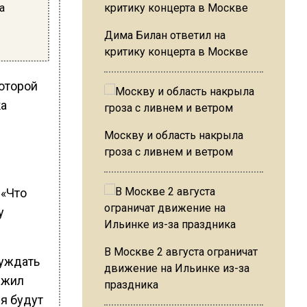
а
Дима Билан ответил на
критику концерта в Москве
оторой
ка
Москву и область накрыла
гроза с ливнем и ветром
 «Что
у
В Москве 2 августа ограничат
суждать
движение на Ильинке из-за
ежил
праздника
ия будут