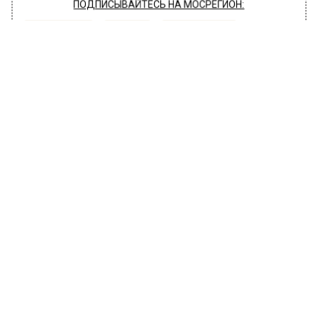
ПОДПИСЫВАЙТЕСЬ НА МОСРЕГИОН:
НОВОСТИ
ДЗЕН
ТЕЛЕГРАМ
Новости СМИ2
ПРОИСШЕСТВИЯ
Автор:
Иван Чечушкин
Задержанный бывший заместитель
главы администрации Мытищ
подозревается в мошенничестве
25 апреля 2023, 13:29
В подмосковном городе задержан бывший
заместитель главы администрации. Ему
предъявлено обвинение в мошенничестве в