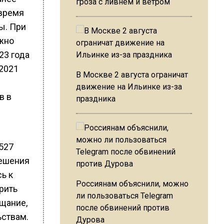
гроза с ливнем и ветром
 время
ы. При
ожно
23 года
 2021
В Москве 2 августа ограничат
движение на Ильинке из-за
в в
праздника
8527
решения
ь к
Россиянам объяснили, можно
рить
ли пользоваться Telegram
ещание,
после обвинений против
ьствам.
Дурова