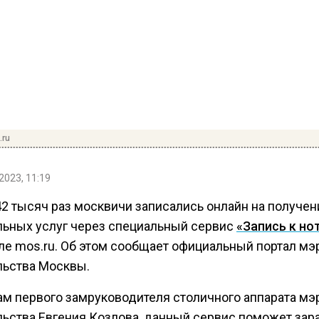
.ru
2023, 11:19
2 тысяч раз москвичи записались онлайн на получен
льных услуг через специальный сервис
«Запись к но
ле mos.ru. Об этом сообщает официальный портал мэ
льства Москвы.
ам первого замруководителя столичного аппарата мэ
льства Евгения Козлова, данный сервис поможет зар