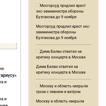
Мосгорсуд продлил арест экс-
замминистра обороны
Булгакова до 9 ноября
Дима Билан ответил на
ие
критику концерта в Москве
тариусу»
ра и
ра и
Москву и область накрыла
анее