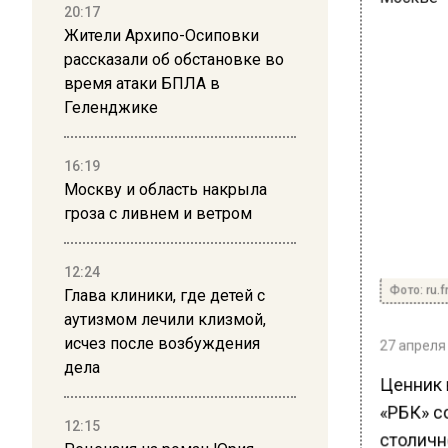
20:17
Жители Архипо-Осиповки
рассказали об обстановке во
время атаки БПЛА в
Геленджике
16:19
Москву и область накрыла
гроза с ливнем и ветром
12:24
Фото: ru.f
Глава клиники, где детей с
аутизмом лечили клизмой,
исчез после возбуждения
27 апреля 
дела
Ценник в
«РБК» с
12:15
столичн