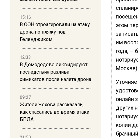
спланир
посещен
15:16
В ООН отреагировали на атаку
этом пе
дрона по пляжу под
записать
Геленджиком
им воспо
года, — 
12:33
нотариус
В Домодедове ликвидируют
Москве)
последствия разлива
химикатов после налета дрона
Уточняет
удостове
09:27
онлайн 
Жители Чехова рассказали,
других 
как спасались во время атаки
нотариу
БПЛА
копии д
брачный
21:50