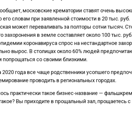
сообщает, московские крематории ставят очень высо
 его словам при заявленной стоимости в 20 тыс. руб.
ская может переваливать за полторы сотни тысяч. С
о захоронения в земле составляет около 100 тыс. ру
эпидемии коронавируса спрос на нестандартное захо
льно вырос. В столицах около 60% людей предпочита
 попрощаться со своими близкими.
а 2020 года все чаще родственники усопшего предпо
емирование проводить в региональных городах.
ось практически такое бизнес-название — фальшкре
такое? Вы приходите в прощальный зал, прощаетесь с
ником, и дальше гроб с телом погружается условно 
и уходит в стену, тело увозится на кремацию в другой 
кое-то время вам просто выдают урну с прахом и