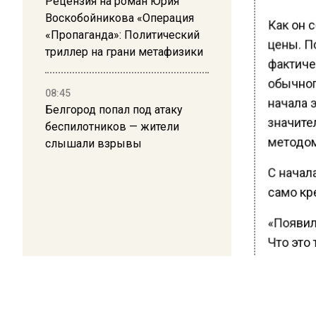
Рецензия на роман Юрия
Воскобойникова «Операция
Как он 
«Пропаганда»: Политический
цены. По
триллер на грани метафизики
фактиче
обычног
08:45
начала 
Белгород попал под атаку
значите
беспилотников — жители
методом
слышали взрывы
С начал
само кр
«Появил
Что это 
родствен
лифте ил
через ка