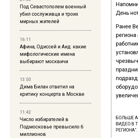
Напомни
Под Севастополем военный
День нот
убил сослуживца и троих
мирных жителей
Ранее В
региона
16:11
работни
Афина, Одиссей и Аид: какие
установ
мифологические имена
чрезвыч
выбирают москвичи
праздник
подразде
13:50
оборудо
Дима Билан ответил на
критику концерта в Москве
увеличе
11:42
БОЛЬШЕ А
Число избирателей в
ВИДЕО В 
Подмосковье превысило 6
РЕГИОНА".
миллионов