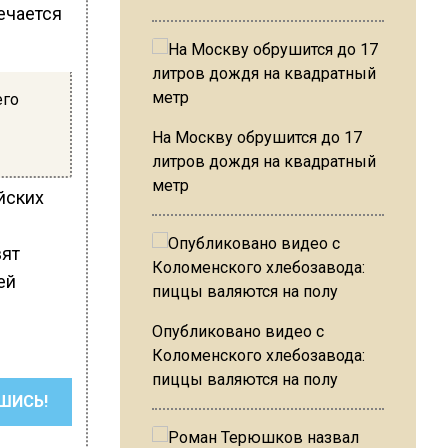
ечается
его
На Москву обрушится до 17
литров дождя на квадратный
метр
йских
вят
ей
Опубликовано видео с
Коломенского хлебозавода:
пиццы валяются на полу
ШИСЬ!