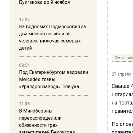
Булгакова до 9 ноября
12:22
На водоемах Подмосковья за
два месяца погибли 55
человек, включая семерых
детей
Фото: mos
08:54
Под Екатеринбургом взорвали
27 апреля 
Mercedes главы
Свыше 4
«Уралдронзавода» Ткачука
нотариа
на порта
21:38
правите
В Минобороны
перераспределили
По слов
обязанности трех
правите
заместителей Белоусова