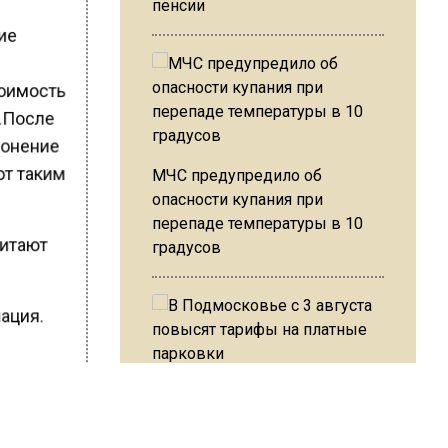
пенсии
кие
тоимость
б.После
ронение
ют таким
МЧС предупредило об
опасности купания при
перепаде температуры в 10
читают
градусов
мация.
вниз на
В Подмосковье с 3 августа
город, а
повысят тарифы на платные
парковки