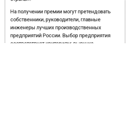
На получении премии могут претендовать
собственники, руководители, главные
инженеры лучших производственных
предприятий России. Выбор предприятия
соответствует критериям: выручка
развивающегося предприятия за
предыдущий год от 120 млн до 2 млрд
рублей, количество сотрудников до 250
человек, возраст соискателя премии – до 40
лет.
В Московской области сосредоточено
свыше 1 тыс. 300 крупных и средних
промышленных предприятий, работающих в
самых разных отраслях, и каждый год это
количество увеличивается.