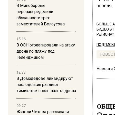
апреля.
В Минобороны
перераспределили
обязанности трех
заместителей Белоусова
БОЛЬШЕ А
ВИДЕО В 
РЕГИОНА".
15:16
В ООН отреагировали на атаку
ПОДПИСЫВ
дрона по пляжу под
НОВОС
Геленджиком
Новости
12:33
В Домодедове ликвидируют
последствия разлива
химикатов после налета дрона
ОБЩЕ
09:27
Зве
Жители Чехова рассказали,