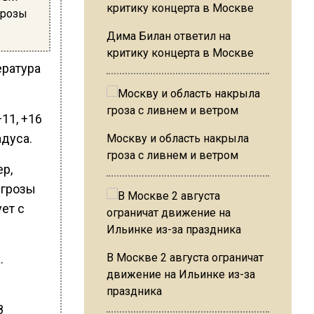
грозы
Дима Билан ответил на
критику концерта в Москве
ература
11, +16
адуса.
Москву и область накрыла
гроза с ливнем и ветром
р,
 грозы
ет с
В Москве 2 августа ограничат
.
движение на Ильинке из-за
праздника
8