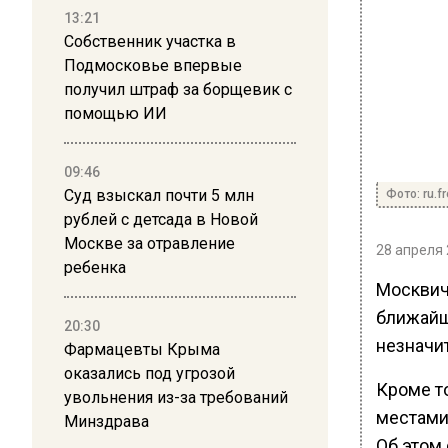
13:21
Собственник участка в
Подмосковье впервые
получил штраф за борщевик с
помощью ИИ
09:46
Суд взыскал почти 5 млн
Фото: ru.f
рублей с детсада в Новой
Москве за отравление
28 апреля 
ребенка
Москвич
ближайши
20:30
незначи
Фармацевты Крыма
оказались под угрозой
Кроме то
увольнения из-за требований
местами
Минздрава
Об этом