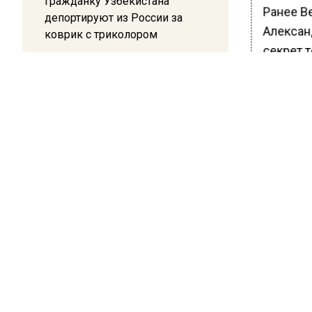
Гражданку Узбекистана
Ранее В
депортируют из России за
Алексан
коврик с триколором
секрет т
уже нес
20:17
Жители Архипо-Осиповки
Благода
рассказали об обстановке во
коллаге
время атаки БПЛА в
идеальн
Геленджике
БОЛЬШЕ А
ВИДЕО В 
РЕГИОНА".
ПОДПИСЫВ
НОВОС
Новости