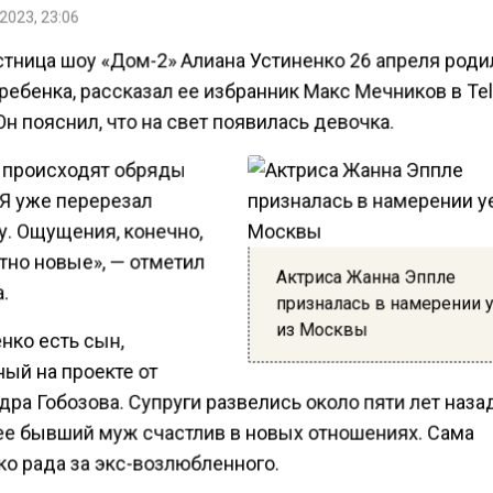
2023, 23:06
стница шоу «Дом-2» Алиана Устиненко 26 апреля роди
ребенка, рассказал ее избранник Макс Мечников в Te
Он пояснил, что на свет появилась девочка.
 происходят обряды
 Я уже перерезал
у. Ощущения, конечно,
тно новые», — отметил
Актриса Жанна Эппле
.
призналась в намерении 
из Москвы
нко есть сын,
ый на проекте от
ра Гобозова. Супруги развелись около пяти лет наза
ее бывший муж счастлив в новых отношениях. Сама
ко рада за экс-возлюбленного.