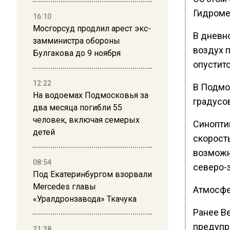
Гидроме
16:10
Мосгорсуд продлил арест экс-
В дневн
замминистра обороны
воздух п
Булгакова до 9 ноября
опуститс
12:22
В Подмо
На водоемах Подмосковья за
градусов
два месяца погибли 55
человек, включая семерых
Синопти
детей
скорость
возможн
08:54
северо-
Под Екатеринбургом взорвали
Mercedes главы
Атмосфе
«Уралдронзавода» Ткачука
Ранее В
предупр
21:38