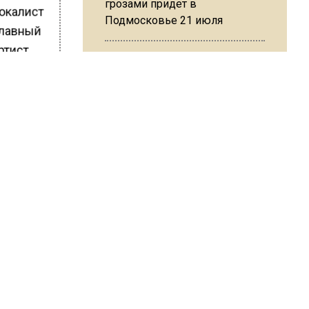
грозами придет в
вокалист
Подмосковье 21 июля
главный
ртист
вают
таться
Юрист Машаров объяснил, как
МРОТ влияет на будущие
пенсии
ШИСЬ!
МЧС предупредило об
опасности купания при
перепаде температуры в 10