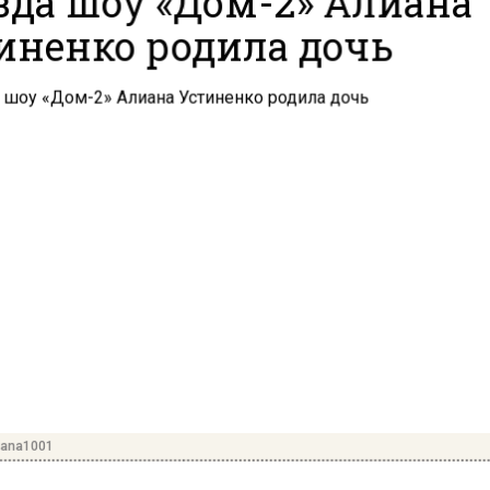
иненко родила дочь
iana1001