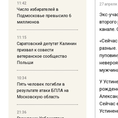
11:42
27 апреля 
Число избирателей в
Экс-уча
Подмосковье превысило 6
второго 
миллионов
канале. 
11:15
«Сейчас
Саратовский депутат Калинин
разные.
призвал к совести
пуповин
ветеранское сообщество
невероя
Польши
мужчина
10:34
У Устине
Пять человек погибли в
рожденн
результате атаки БПЛА на
Александ
Московскую область
Сейчас 
Устинен
21:36