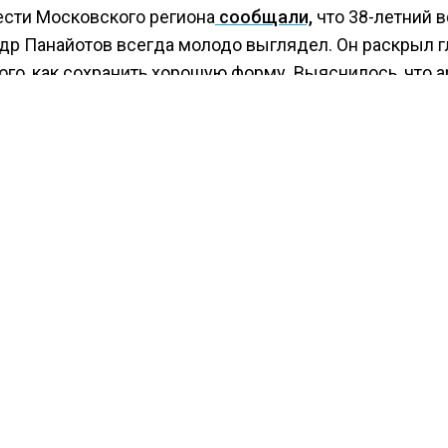
ести Московского региона
сообщали,
что 38-летний 
др Панайотов всегда молодо выглядел. Он раскрыл 
ого, как сохранить хорошую форму. Выяснилось, что а
колько раз проводил процедуру SMAS-лифтинга.
ря этой процедуре клетки самостоятельно вырабаты
н для омоложения кожи, поэтому певец может похвас
ым лицом.
КТУАЛЬНЫХ НОВОСТЕЙ И ЭКСКЛЮЗИВНЫХ
ПОДПИ
ТЕЛЕГРАМ-КАНАЛЕ "ВЕСТИ МОСКОВСКОГО
АЙТЕСЬ НА МОСРЕГИОН:
ТИ
ДЗЕН
ТЕЛЕГРАМ
 СМИ2