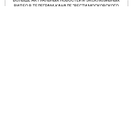
БОЛЬШЕ АКТУАЛЬНЫХ НОВОСТЕЙ И ЭКСКЛЮЗИВНЫХ
ВИДЕО В ТЕЛЕГРАМ-КАНАЛЕ "ВЕСТИ МОСКОВСКОГО
РЕГИОНА".
ПОДПИШИСЬ!
ПОДПИСЫВАЙТЕСЬ НА МОСРЕГИОН:
НОВОСТИ
ДЗЕН
ТЕЛЕГРАМ
Новости СМИ2
ПРОИСШЕСТВИЯ
Автор:
Иван Лабзин
«Снимающая порчу» мошенница
обманула пенсионерку из
Подмосковья на 2,5 млн. руб
28 апреля 2023, 11:10