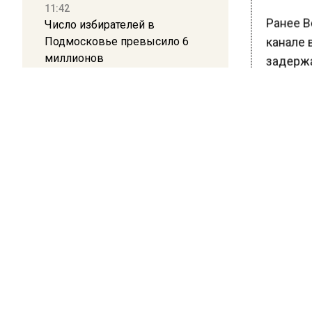
11:42
Ранее В
Число избирателей в
Подмосковье превысило 6
канале 
миллионов
задержа
миллион
11:15
«Охота 
Саратовский депутат Калинин
призвал к совести
«Как вы 
ветеранское сообщество
хочу вы
Польши
прибави
10:34
Пять человек погибли в
БОЛЬШЕ А
ВИДЕО В 
результате атаки БПЛА на
РЕГИОНА".
Московскую область
ПОДПИСЫВ
21:36
НОВОС