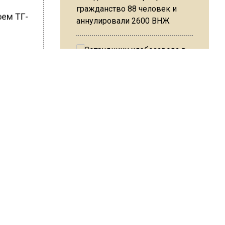
гражданство 88 человек и
воем ТГ-
аннулировали 2600 ВНЖ
новской.
й, но
Сотрудники хлебозавода в
 —
Балашихе массово
увольняются из-за жары в
цехах
ШИСЬ!
Резкое похолодание с