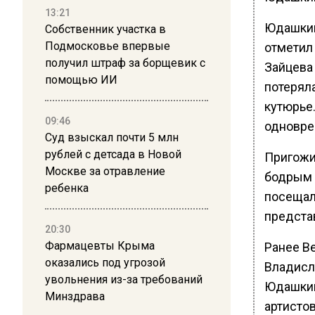
13:21
Юдашкин
Собственник участка в
Подмосковье впервые
отметил
получил штраф за борщевик с
Зайцева
помощью ИИ
потерял
кутюрье
09:46
одноврем
Суд взыскал почти 5 млн
рублей с детсада в Новой
Пригожи
Москве за отравление
бодрым 
ребенка
посещал
предста
20:30
Фармацевты Крыма
Ранее В
оказались под угрозой
Владисл
увольнения из-за требований
Юдашкин
Минздрава
артистов