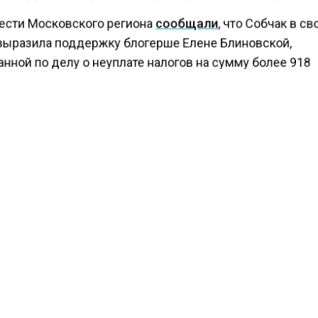
ести Московского региона
сообщали
, что Собчак в с
выразила поддержку блогерше Елене Блиновской,
нной по делу о неуплате налогов на сумму более 918
ов рублей.
продолжается» – сказала Собчак по поводу кейса Бли
знаете из моего интервью, я не поклонница Блиновско
разить поддержку. Надеюсь, проблемы разрешатся»,
ла Ксения.
КТУАЛЬНЫХ НОВОСТЕЙ И ЭКСКЛЮЗИВНЫХ
ПОДПИ
ТЕЛЕГРАМ-КАНАЛЕ "ВЕСТИ МОСКОВСКОГО
АЙТЕСЬ НА МОСРЕГИОН:
ТИ
ДЗЕН
ТЕЛЕГРАМ