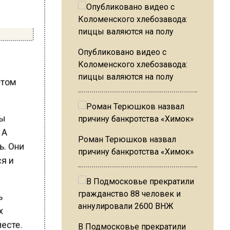
Опубликовано видео с
Коломенского хлебозавода:
пиццы валяются на полу
летом
мы
. А
Роман Терюшков назвал
сь. Они
причину банкротства «Химок»
ся и
шь
их
месте.
В Подмосковье прекратили