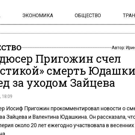
А
ЭКОНОМИКА
ОБЩЕСТВО
ТРА
СТВО
Автор:
Ири
дюсер Пригожин счел
стикой» смерть Юдашк
ед за уходом Зайцева
, 18:09
р Иосиф Пригожин прокомментировал новости о см
а Зайцева и Валентина Юдашкина. Он рассказала, что
лерия около 20 лет ежегодно участвовала в весенних
на.