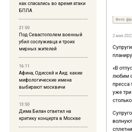
как спасались во время атаки
БПЛА
Фото: @pav
21:50
Под Севастополем военный
2 мая 2023
убил сослуживца и троих
Супруги 
мирных жителей
планирую
16:11
«В отпу
Афина, Одиссей и Аид: какие
любим от
мифологические имена
пресса т
выбирают москвичи
уже три
столько
13:50
Дима Билан ответил на
Супругов
критику концерта в Москве
волнуют
сплетни 