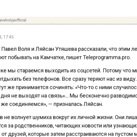
elvolyaofficial
, 17:45
Павел Воля и Ляйсан Утяшева рассказали, что этим 
т побывать на Камчатке, пишет Teleprogramma.pro.
ске мы стараемся выходить из соцсетей. Потому что 
дыхать без телефонов. Все сразу теряют нас из виду
ут же принимается сочинять: «Что-то с ними случило
 дня не выходят на связь»… Мы бесконечно разводим
 же соединяемся», — призналась Ляйсан.
 не волнует шумиха вокруг их личной жизни. Они ли
ся за родственников, читающих новости или узнающ
от друзей, которые затем расстраиваются на пустом 