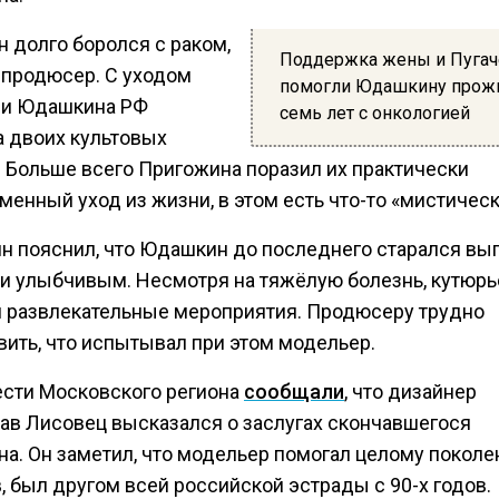
 долго боролся с раком,
Поддержка жены и Пуга
 продюсер. С уходом
помогли Юдашкину прож
 и Юдашкина РФ
семь лет с онкологией
а двоих культовых
. Больше всего Пригожина поразил их практически
енный уход из жизни, в этом есть что-то «мистическ
н пояснил, что Юдашкин до последнего старался вы
и улыбчивым. Несмотря на тяжёлую болезнь, кутюрь
 развлекательные мероприятия. Продюсеру трудно
вить, что испытывал при этом модельер.
ести Московского региона
сообщали
, что дизайнер
ав Лисовец высказался о заслугах скончавшегося
а. Он заметил, что модельер помогал целому покол
, был другом всей российской эстрады с 90-х годов.