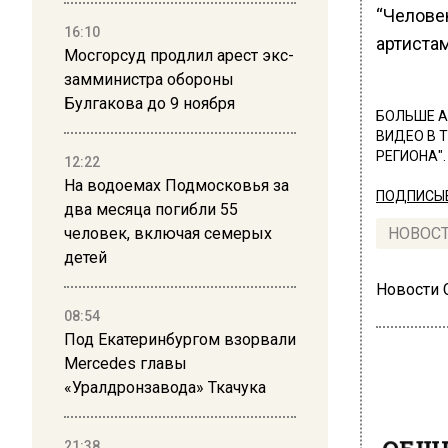
“Челове
16:10
артистам
Мосгорсуд продлил арест экс-
замминистра обороны
Булгакова до 9 ноября
БОЛЬШЕ А
ВИДЕО В 
РЕГИОНА".
12:22
На водоемах Подмосковья за
ПОДПИСЫВ
два месяца погибли 55
человек, включая семерых
НОВОС
детей
Новости
08:54
Под Екатеринбургом взорвали
Mercedes главы
«Уралдронзавода» Ткачука
ОБЩЕ
21:38