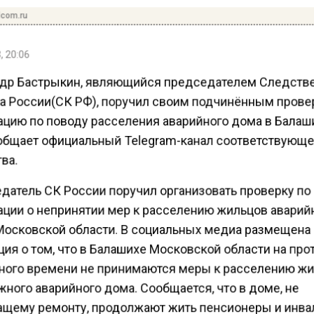
dcom.ru
, 20:06
др Бастрыкин, являющийся председателем Следств
а России(СК РФ), поручил своим подчинённым прове
цию по поводу расселения аварийного дома в Балаш
общает официальный Telegram-канал соответствующ
ва.
датель СК России поручил организовать проверку по
ции о непринятии мер к расселению жильцов аварий
Московской области. В социальных медиа размещена
ция о том, что в Балашихе Московской области на пр
ного времени не принимаются меры к расселению ж
ного аварийного дома. Сообщается, что в доме, не
щему ремонту, продолжают жить пенсионеры и инва