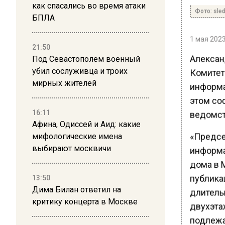
как спасались во время атаки
Фото: sle
БПЛА
1 мая 2023
21:50
Алексан
Под Севастополем военный
убил сослуживца и троих
Комитет
мирных жителей
информа
этом со
16:11
ведомст
Афина, Одиссей и Аид: какие
«Предсе
мифологические имена
выбирают москвичи
информа
дома в 
публика
13:50
Дима Билан ответил на
длитель
критику концерта в Москве
двухэтаж
подлежа