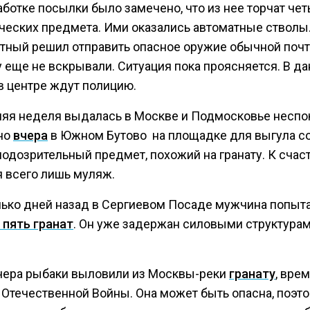
аботке посылки было замечено, что из нее торчат че
ческих предмета. Ими оказались автоматные стволы
тный решил отправить опасное оружие обычной почт
 еще не вскрывали. Ситуация пока проясняется. В д
в центре ждут полицию.
яя неделя выдалась в Москве и Подмосковье неспо
но
вчера
в Южном Бутово на площадке для выгула с
одозрительный предмет, похожий на гранату. К счас
я всего лишь муляж.
лько дней назад в Сергиевом Посаде мужчина попыт
 пять гранат
. Он уже задержан силовыми структура
чера рыбаки выловили из Москвы-реки
гранату
, вре
 Отечественной Войны. Она может быть опасна, поэто