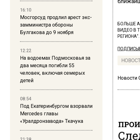
ближайш
16:10
Мосгорсуд продлил арест экс-
БОЛЬШЕ А
замминистра обороны
ВИДЕО В 
Булгакова до 9 ноября
РЕГИОНА".
ПОДПИСЫВ
12:22
На водоемах Подмосковья за
НОВОС
два месяца погибли 55
человек, включая семерых
Новости
детей
08:54
Под Екатеринбургом взорвали
Mercedes главы
ПРОИ
«Уралдронзавода» Ткачука
Сле
21:38