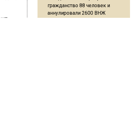
гражданство 88 человек и
аннулировали 2600 ВНЖ
СКР по
а
влен
Сотрудники хлебозавода в
иха.
Балашихе массово
увольняются из-за жары в
цехах
ШИСЬ!
Резкое похолодание с