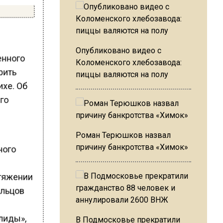
Опубликовано видео с
енного
Коломенского хлебозавода:
рить
пиццы валяются на полу
ихе. Об
его
Роман Терюшков назвал
причину банкротства «Химок»
ного
отяжении
ильцов
лиды»,
В Подмосковье прекратили