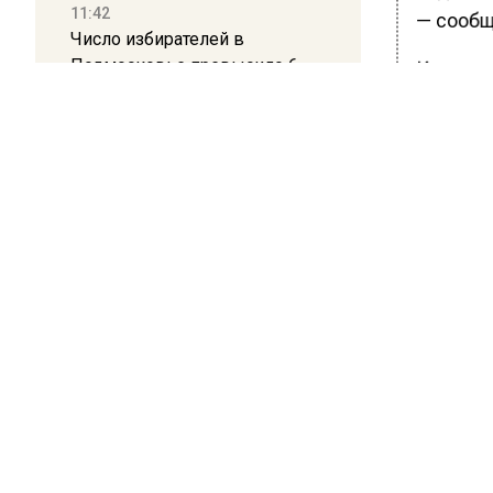
11:42
— сообща
Число избирателей в
Подмосковье превысило 6
Как стал
миллионов
Московс
процесс
11:15
доклад 
Саратовский депутат Калинин
призвал к совести
Ранее В
ветеранское сообщество
задержал
Польши
БОЛЬШЕ А
10:34
ВИДЕО В 
Пять человек погибли в
РЕГИОНА".
результате атаки БПЛА на
Московскую область
ПОДПИСЫВ
НОВОС
21:36