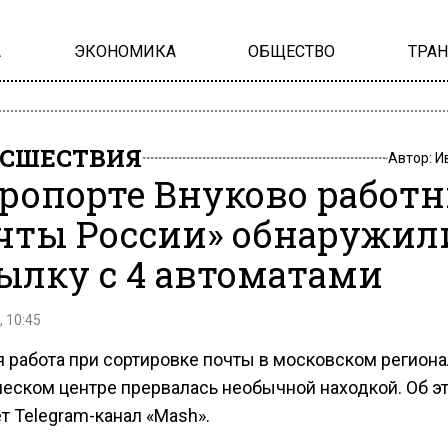
А
ЭКОНОМИКА
ОБЩЕСТВО
ТРА
СШЕСТВИЯ
Автор:
И
эропорте Внуково работ
чты России» обнаружил
ылку с 4 автоматами
, 10:45
я работа при сортировке почты в московском регион
ческом центре прервалась необычной находкой. Об э
т Telegram-канал «Mash».