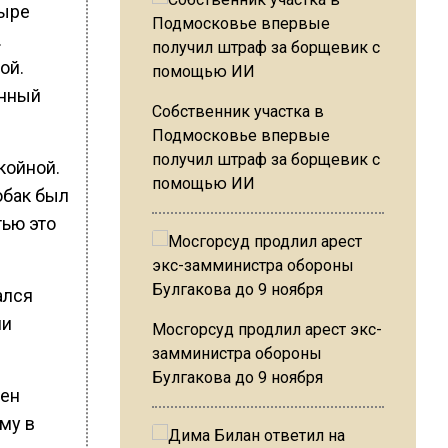
тыре
.
ой.
анный
Собственник участка в
Подмосковье впервые
получил штраф за борщевик с
койной.
помощью ИИ
обак был
тью это
ался
ми
Мосгорсуд продлил арест экс-
замминистра обороны
Булгакова до 9 ноября
мен
му в