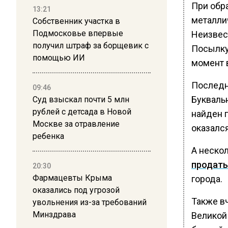
При обр
13:21
металли
Собственник участка в
Подмосковье впервые
Неизвес
получил штраф за борщевик с
Посылку
помощью ИИ
момент 
Последн
09:46
Букваль
Суд взыскал почти 5 млн
рублей с детсада в Новой
найден п
Москве за отравление
оказалс
ребенка
А неско
продать
20:30
Фармацевты Крыма
города.
оказались под угрозой
Также в
увольнения из-за требований
Минздрава
Великой