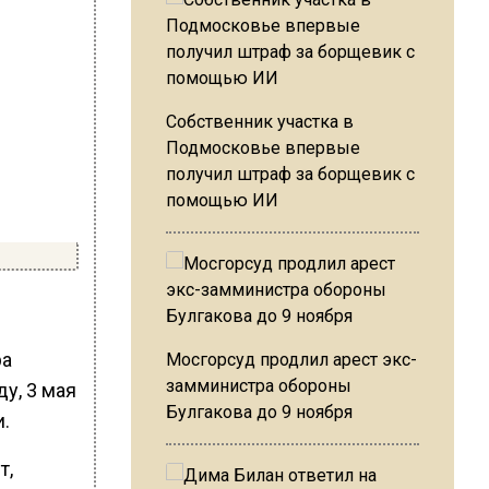
Собственник участка в
Подмосковье впервые
получил штраф за борщевик с
помощью ИИ
ра
Мосгорсуд продлил арест экс-
замминистра обороны
ду, 3 мая
Булгакова до 9 ноября
и.
т,