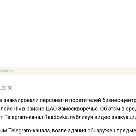
eepik.co
, 20:50
е эвакуировали персонал и посетителей бизнес-цент
лейс III» в районе ЦАО Замоскворечье. Об этом в сре
 Telegram-канал Readovka, публикуя видео эвакуаци
ым Telegram-канала, возле здания обнаружен предме