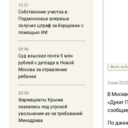
13:21
Собственник участка в
Подмосковье впервые
получил штраф за борщевик с
помощью ИИ
09:46
Суд взыскал почти 5 млн
рублей с детсада в Новой
Фото: ru.fr
Москве за отравление
ребенка
3 мая 2023
20:30
В Москв
Фармацевты Крыма
«Дукат П
оказались под угрозой
сообщает
увольнения из-за требований
Минздрава
По данн