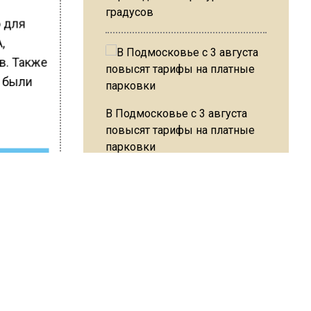
градусов
о для
,
в. Также
е были
В Подмосковье с 3 августа
повысят тарифы на платные
парковки
ШИСЬ!
Из-за ливня и грозы в Москве
могут отменить рейсы