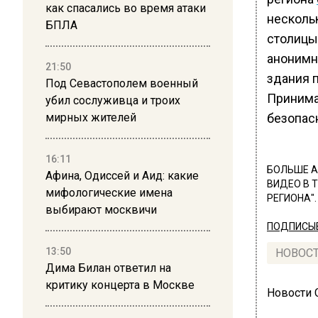
как спасались во время атаки
несколь
БПЛА
столицы 
анонимн
21:50
здания 
Под Севастополем военный
Принима
убил сослуживца и троих
мирных жителей
безопас
16:11
БОЛЬШЕ А
Афина, Одиссей и Аид: какие
ВИДЕО В 
мифологические имена
РЕГИОНА".
выбирают москвичи
ПОДПИСЫВ
13:50
НОВОС
Дима Билан ответил на
критику концерта в Москве
Новости