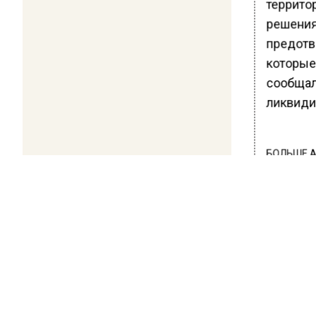
террито
решения
предотв
которые
сообщал
ликвиди
БОЛЬШЕ А
ВИДЕО В 
РЕГИОНА".
ПОДПИСЫВ
НОВОС
Новости