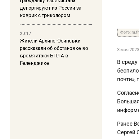
Гражданку Узбекистана
депортируют из России за
коврик с триколором
Фото: ru.f
20:17
Жители Архипо-Осиповки
рассказали об обстановке во
3 мая 2023
время атаки БПЛА в
В среду
Геленджике
беспилот
почти»,
Согласн
Большая
информа
Ранее В
Сергей 