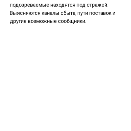
подозреваемые находятся под стражей.
Выясняются каналы сбыта, пути поставок и
другие возможные сообщники.
Ранее Вести Московского региона
сообщали
, что Следственный комитет
возбудил уголовное дело после
случившегося ночью в Балашихе пожара,
который привел к человеческим жертвам.
БОЛЬШЕ АКТУАЛЬНЫХ НОВОСТЕЙ И ЭКСКЛЮЗИВНЫХ
ВИДЕО В ТЕЛЕГРАМ-КАНАЛЕ "ВЕСТИ МОСКОВСКОГО
РЕГИОНА".
ПОДПИШИСЬ!
ПОДПИСЫВАЙТЕСЬ НА МОСРЕГИОН: