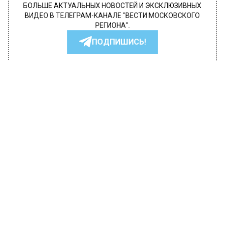
БОЛЬШЕ АКТУАЛЬНЫХ НОВОСТЕЙ И ЭКСКЛЮЗИВНЫХ
ВИДЕО В ТЕЛЕГРАМ-КАНАЛЕ "ВЕСТИ МОСКОВСКОГО
РЕГИОНА".
ПОДПИШИСЬ!
ПОДПИСЫВАЙТЕСЬ НА МОСРЕГИОН:
НОВОСТИ
ДЗЕН
ТЕЛЕГРАМ
Новости СМИ2
ПРОИСШЕСТВИЯ
Автор:
Оксана Герасимова
На проспекте Мира в Москве
восстановлено движение после
возгорания автомобиля