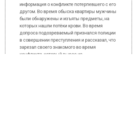
информация о конфликте потерпевшего с его
другом. Во время обыска квартиры мужчины
были обнаружены и изъяты предметы, на
которых нашли потёки крови. Во время
допроса подозреваемый признался полиции
в совершении преступления и рассказал, что
зарезал своего знакомого во время
конфликта, который вырос из
межличностных противоречий.
Стоит заметить, что показания мужчины уже
были проверены на месте преступления.
Будет проведено еще ряд экспертиз, для
установления всей картины.
Ранее Вести Московского региона
сообщали
, что прокуратура по просьбе Лиги