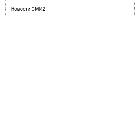
Новости СМИ2
ОБЩЕСТВО
Автор:
Ирина Ушакова
Филипп Киркоров готовится стать
отцом
4 мая 2023, 16:05
Певец Филипп Киркоров в рамках шоу
«Маска» признался, что по-прежнему
«сохнет» по исполнительнице Анастасии
Стоцкой. Он также отметил, что готов на
воспитание совместных детей.
Запись реального пения Филиппа