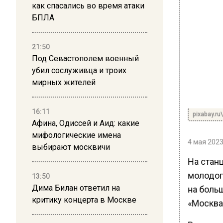
как спасались во время атаки
БПЛА
21:50
Под Севастополем военный
убил сослуживца и троих
мирных жителей
16:11
pixabay.ru\
Афина, Одиссей и Аид: какие
мифологические имена
4 мая 2023
выбирают москвичи
На стан
молодог
13:50
Дима Билан ответил на
на боль
критику концерта в Москве
«Москва