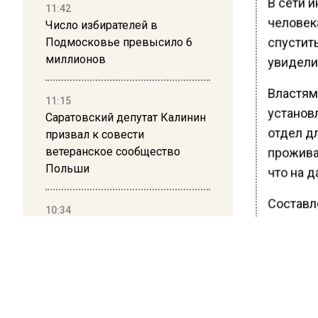
В сети 
11:42
человек
Число избирателей в
спустит
Подмосковье превысило 6
миллионов
увидели 
Властям
11:15
установ
Саратовский депутат Калинин
отдел дл
призвал к совести
ветеранское сообщество
прожива
Польши
что на д
Составл
10:34
предусм
Пять человек погибли в
Мужчина
результате атаки БПЛА на
Московскую область
Ранее В
упавшег
21:36
хирурги