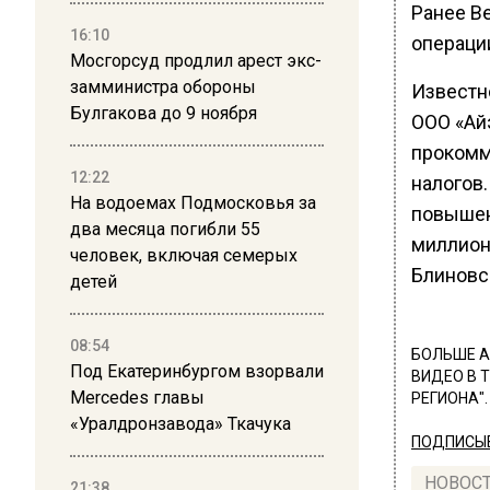
Ранее В
16:10
операци
Мосгорсуд продлил арест экс-
замминистра обороны
Известн
Булгакова до 9 ноября
ООО «Ай
прокомм
12:22
налогов
На водоемах Подмосковья за
повышен
два месяца погибли 55
миллион
человек, включая семерых
Блиновс
детей
08:54
БОЛЬШЕ А
Под Екатеринбургом взорвали
ВИДЕО В 
Mercedes главы
РЕГИОНА".
«Уралдронзавода» Ткачука
ПОДПИСЫВ
НОВОС
21:38