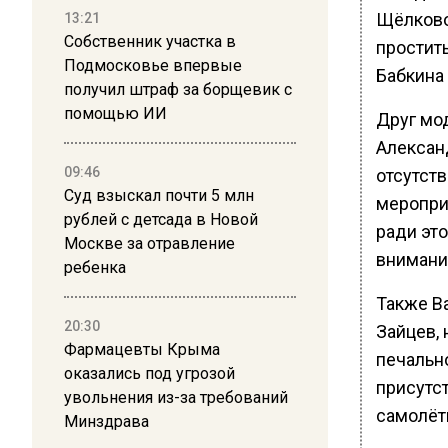
Щёлково.
13:21
Собственник участка в
простит
Подмосковье впервые
Бабкина 
получил штраф за борщевик с
помощью ИИ
Друг мо
Алексан
09:46
отсутст
Суд взыскал почти 5 млн
меропри
рублей с детсада в Новой
ради это
Москве за отравление
внимания
ребенка
Также Ва
20:30
Зайцев, 
Фармацевты Крыма
печально
оказались под угрозой
присутст
увольнения из-за требований
самолёт
Минздрава