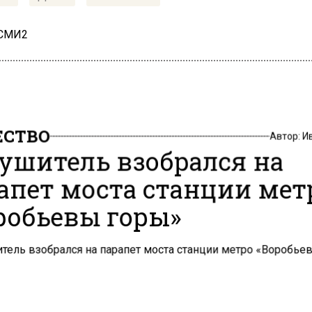
 СМИ2
СТВО
Автор:
И
ушитель взобрался на
апет моста станции мет
робьевы горы»