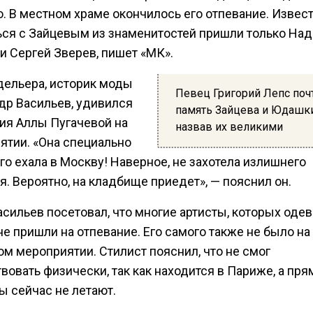
 В местном храме окончилось его отпевание. Извест
ься с Зайцевым из знаменитостей пришли только На
и Сергей Зверев, пишет «МК».
дельера, историк моды
Певец Григорий Лепс поч
др Васильев, удивился
память Зайцева и Юдашки
вия Аллы Пугачевой на
назвав их великими
ятии. «Она специально
го ехала в Москву! Наверное, не захотела излишнего
. Вероятно, на кладбище приедет», — пояснил он.
сильев посетовал, что многие артисты, которых оде
не пришли на отпевание. Его самого также не было на
м мероприятии. Стилист пояснил, что не смог
вовать физически, так как находится в Париже, а пр
ы сейчас не летают.