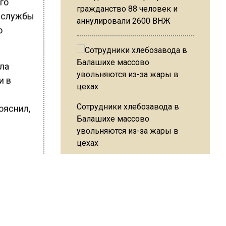
го
гражданство 88 человек и
й службы
аннулировали 2600 ВНЖ
о
ыла
и в
Сотрудники хлебозавода в
ояснил,
Балашихе массово
увольняются из-за жары в
цехах
ство».
кие
Резкое похолодание с