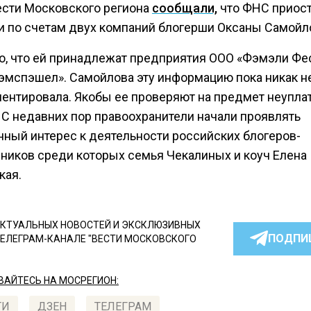
ести Московского региона
сообщали,
что ФНС приос
и по счетам двух компаний блогерши Оксаны Самойл
о, что ей принадлежат предприятия ООО «Фэмэли Фес
эмспэшел». Самойлова эту информацию пока никак н
ентировала. Якобы ее проверяют на предмет неупла
. С недавних пор правоохранители начали проявлять
ный интерес к деятельности российских блогеров-
ников среди которых семья Чекалиных и коуч Елена
кая.
КТУАЛЬНЫХ НОВОСТЕЙ И ЭКСКЛЮЗИВНЫХ
ПОДПИ
ТЕЛЕГРАМ-КАНАЛЕ "ВЕСТИ МОСКОВСКОГО
АЙТЕСЬ НА МОСРЕГИОН:
ТИ
ДЗЕН
ТЕЛЕГРАМ