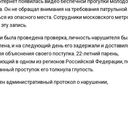
интернет появилась видео беспечной прогулки молодо
а. Он не обращал внимания на требования патрульно
ься из опасного места. Сотрудники московского метр
эту запись.
и была проведена проверка, личность нарушителя б
лена, и на следующий день его задержали и доставил
я объяснения своего поступка. 22-летний парень,
ющий в одном из регионов Российской Федерации, п
анный проступок его толкнула глупость.
ен административный протокол о нарушении,
отренном частью 1 ст. 20.1 КоАП РФ «Мелкое хулиган
 признан виновным и заплатит штраф.
ести Московского региона
сообщали
, что подростка,
о во время “зацепинга”с электрички, спасли Люберец
, сделавшие ему сложную операцию.