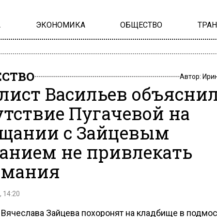
А
ЭКОНОМИКА
ОБЩЕСТВО
ТРА
СТВО
Автор:
Ири
лист Васильев объясни
утствие Пугачевой на
щании с Зайцевым
анием не привлекать
имания
, 14:20
 Вячеслава Зайцева похоронят на кладбище в подмо