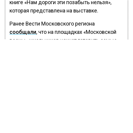
книге «Нам дороги эти позабыть нельзя»,
которая представлена на выставке.
Ранее Вести Московского региона
сообщали
, что на площадках «Московской
весны» школьников научат готовить самые
известные блюда.
БОЛЬШЕ АКТУАЛЬНЫХ НОВОСТЕЙ И ЭКСКЛЮЗИВНЫХ
ВИДЕО В ТЕЛЕГРАМ-КАНАЛЕ "ВЕСТИ МОСКОВСКОГО
РЕГИОНА".
ПОДПИШИСЬ!
ПОДПИСЫВАЙТЕСЬ НА МОСРЕГИОН:
НОВОСТИ
ДЗЕН
ТЕЛЕГРАМ