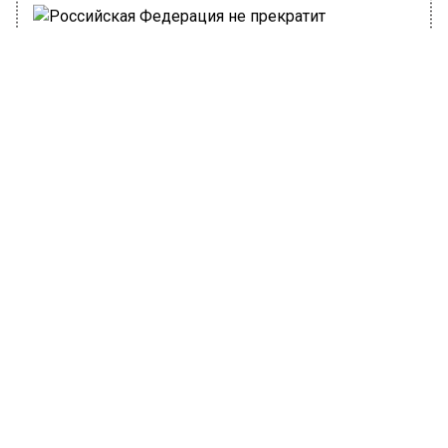
Фото: ru.freepik.com/freepik
5 мая 2023, 18:15
В России продолжаются
противоэпидемические мероприятия по
предотвращению распространения ковида.
Об этом сообщает Агентство городских
новостей «Москва» со ссылкой на пресс-
службу Роспотребнадзора.