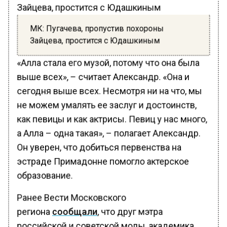
МК: Пугачева, пропустив похороны
Зайцева, простится с Юдашкиным
«Алла стала его музой, потому что она была
выше всех», – считает Александр. «Она и
сегодня выше всех. Несмотря ни на что, мы
не можем умалять ее заслуг и достоинств,
как певицы и как актрисы. Певиц у нас много,
а Алла – одна такая», – полагает Александр.
Он уверен, что добиться первенства на
эстраде Примадонне помогло актерское
образование.
Ранее Вести Московского
региона
сообщали
, что друг мэтра
российской и советской моды, академика