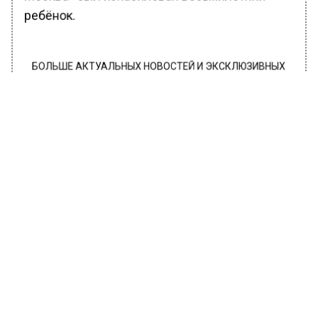
ребёнок.
БОЛЬШЕ АКТУАЛЬНЫХ НОВОСТЕЙ И ЭКСКЛЮЗИВНЫХ
ВИДЕО В ТЕЛЕГРАМ-КАНАЛЕ "ВЕСТИ МОСКОВСКОГО
РЕГИОНА".
ПОДПИШИСЬ!
ПОДПИСЫВАЙТЕСЬ НА МОСРЕГИОН:
НОВОСТИ
ДЗЕН
ТЕЛЕГРАМ
Новости СМИ2
РОССИЯ
Автор:
Алена Жилина
ЧВК «Вагнер» показала на видео