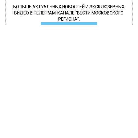
БОЛЬШЕ АКТУАЛЬНЫХ НОВОСТЕЙ И ЭКСКЛЮЗИВНЫХ
ВИДЕО В ТЕЛЕГРАМ-КАНАЛЕ "ВЕСТИ МОСКОВСКОГО
РЕГИОНА".
ПОДПИШИСЬ!
ПОДПИСЫВАЙТЕСЬ НА МОСРЕГИОН:
НОВОСТИ
ДЗЕН
ТЕЛЕГРАМ
Новости СМИ2
ОБЩЕСТВО
Автор:
Иван Лабзин
Причины пожара на северо-востоке
Москвы взяты на контроль
прокуратурой