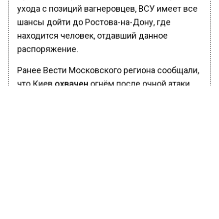
ухода с позиций вагнеровцев, ВСУ имеет все
шансы дойти до Ростова-на-Дону, где
находится человек, отдавший данное
распоряжение.
Ранее Вести Московского региона сообщали,
что Киев
охвачен
огнём после очной атаки
ВС РФ.
БОЛЬШЕ АКТУАЛЬНЫХ НОВОСТЕЙ И ЭКСКЛЮЗИВНЫХ
ВИДЕО В ТЕЛЕГРАМ-КАНАЛЕ "ВЕСТИ МОСКОВСКОГО
РЕГИОНА".
ПОДПИШИСЬ!
ПОДПИСЫВАЙТЕСЬ НА МОСРЕГИОН:
НОВОСТИ
ДЗЕН
ТЕЛЕГРАМ