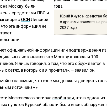
х на Москву, были
жены средствами ПВО и
Юрий Кнутов: средства б
азговоре с
ОСН
Липовой
с дронами появятся не р
 что эта информация не
2027 года
ствует
тельности.
 нет официальной информации или подтверждения из 
ициальных источников, что Москву атаковали 100
ников. Я лишь говорил, о том, что это обсуждается в
ых сетях, в которых и я прочитал», — заявил он.
-мойор напомнил, что «все мы должны доверять толь
ьным источникам».
ести Московского региона
сообщали,
что в одном из
ных пунктов Курской области были вновь обнаружен