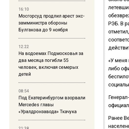
летевши
16:10
обезвре
Мосгорсуд продлил арест экс-
замминистра обороны
РЭБ. В р
Булгакова до 9 ноября
отметил,
соответ
12:22
действи
На водоемах Подмосковья за
«У меня
два месяца погибли 55
человек, включая семерых
либо оф
детей
беспилот
социальн
08:54
Генерал
Под Екатеринбургом взорвали
Mercedes главы
официал
«Уралдронзавода» Ткачука
Ранее В
населен
21:38