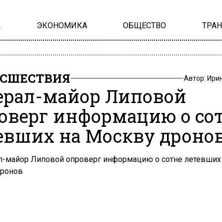
А
ЭКОНОМИКА
ОБЩЕСТВО
ТРА
СШЕСТВИЯ
Автор:
Ири
ерал-майор Липовой
оверг информацию о со
евших на Москву дроно