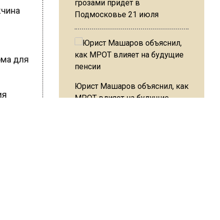
грозами придет в
жчина
Подмосковье 21 июля
ома для
Юрист Машаров объяснил, как
ия
МРОТ влияет на будущие
пенсии
-летний
 его
МЧС предупредило об
ШИСЬ!
опасности купания при
перепаде температуры в 10