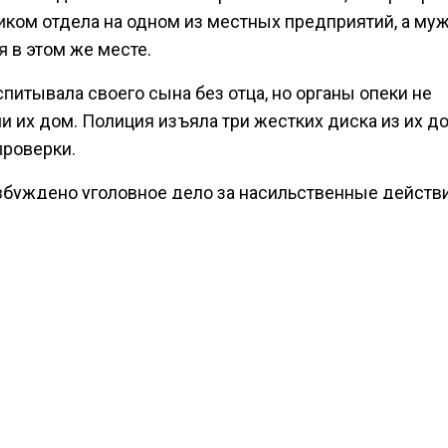
иком отдела на одном из местных предприятий, а му
 в этом же месте.
питывала своего сына без отца, но органы опеки не
и их дом. Полиция изъяла три жестких диска из их д
проверки.
збуждено уголовное дело за насильственные действ
ного характера в отношении ребенка.
ести Московского региона
сообщали
, что в Москве 7
отправился в больницу с переломами после того, как
 пони.
КТУАЛЬНЫХ НОВОСТЕЙ И ЭКСКЛЮЗИВНЫХ
ПОДПИ
ТЕЛЕГРАМ-КАНАЛЕ "ВЕСТИ МОСКОВСКОГО