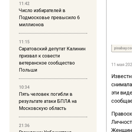
11:42
Число избирателей в
Подмосковье превысило 6
миллионов
11:15
pixabay.c
Саратовский депутат Калинин
призвал к совести
ветеранское сообщество
11 мая 202
Польши
Известн
снимала 
10:34
эти виде
Пять человек погибли в
сообщае
результате атаки БПЛА на
Московскую область
Правоох
Личност
21:36
Женщина