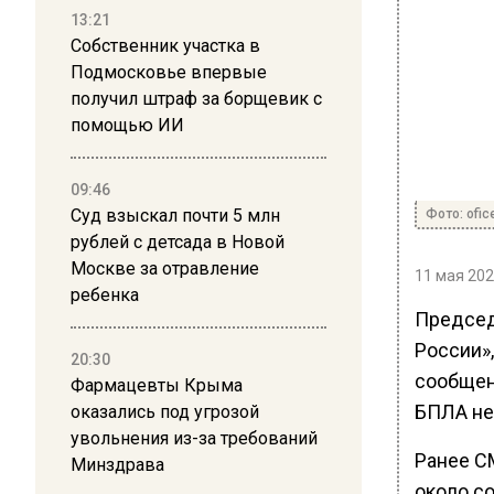
13:21
Собственник участка в
Подмосковье впервые
получил штраф за борщевик с
помощью ИИ
09:46
Суд взыскал почти 5 млн
Фото: ofice
рублей с детсада в Новой
Москве за отравление
11 мая 202
ребенка
Председ
России»,
20:30
сообщен
Фармацевты Крыма
БПЛА не
оказались под угрозой
увольнения из-за требований
Ранее СМ
Минздрава
около с