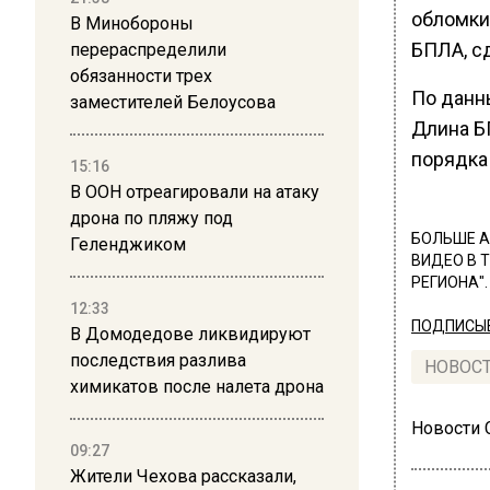
обломки
В Минобороны
БПЛА, с
перераспределили
обязанности трех
По данны
заместителей Белоусова
Длина Б
порядка 
15:16
В ООН отреагировали на атаку
дрона по пляжу под
БОЛЬШЕ А
Геленджиком
ВИДЕО В 
РЕГИОНА".
12:33
ПОДПИСЫВ
В Домодедове ликвидируют
последствия разлива
НОВОС
химикатов после налета дрона
Новости
09:27
Жители Чехова рассказали,