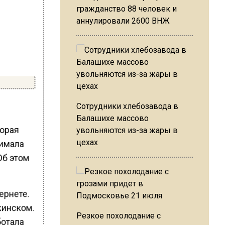
гражданство 88 человек и
аннулировали 2600 ВНЖ
Сотрудники хлебозавода в
Балашихе массово
торая
увольняются из-за жары в
цехах
нимала
Об этом
ернете.
жинском.
Резкое похолодание с
ботала