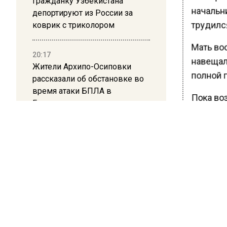
Гражданку Узбекистана
начальн
депортируют из России за
трудился
коврик с триколором
Мать вос
20:17
навещал
Жители Архипо-Осиповки
полной 
рассказали об обстановке во
время атаки БПЛА в
Пока во
Геленджике
сексуаль
Ранее В
ребенок 
затоптал
БОЛЬШЕ А
ВИДЕО В 
РЕГИОНА".